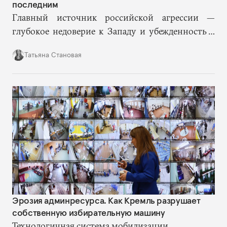
последним
Главный источник российской агрессии —
глубокое недоверие к Западу и убежденность в
его намерении нанести России «стратегическое
Татьяна Становая
поражение». И пока этот страх присутствует,
война не закончится.
Эрозия админресурса. Как Кремль разрушает
собственную избирательную машину
Технологичная система мобилизации,