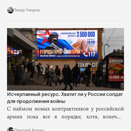
из его предшественников, — к превращению
Темур Умаров
страны в персоналистскую автократию.
Исчерпаемый ресурс. Хватит ли у России солдат
для продолжения войны
С наймом новых контрактников у российской
армии пока все в порядке, хотя, конечно,
остается все меньше людей, готовых ради денег
Дмитрий Кузнец