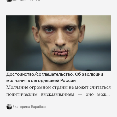
пойти на войну. Военных сейчас больше
беспокоит качество «добываемого ресурса».
Достоинство/соглашательство. Об эволюции
молчания в сегодняшней России
Молчание огромной страны не может считаться
политическим высказыванием — оно может
быть таковым только тогда, когда читается как
Екатерина Барабаш
жест, как действие. Когда за ним стоит риск.
Когда оно нарушает правила, а не обслуживает