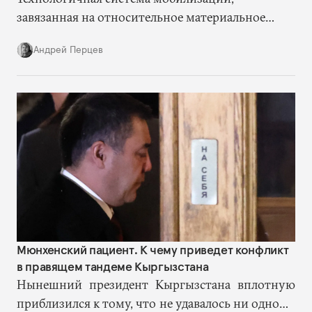
завязанная на относительное материальное
благополучие электората, его высокую
Андрей Перцев
зависимость от государства и разветвленную
систему цифрового контроля, ломается.
Государство теряет привычные инструменты
контроля над россиянами.
Мюнхенский пациент. К чему приведет конфликт
в правящем тандеме Кыргызстана
Нынешний президент Кыргызстана вплотную
приблизился к тому, что не удавалось ни одному