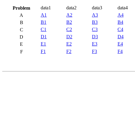
data1
data2
data3
data4
Problem
A1
A2
A3
A4
A
B1
B2
B3
B4
B
C1
C2
C3
C4
C
D1
D2
D3
D4
D
E1
E2
E3
E4
E
F1
F2
F3
F4
F