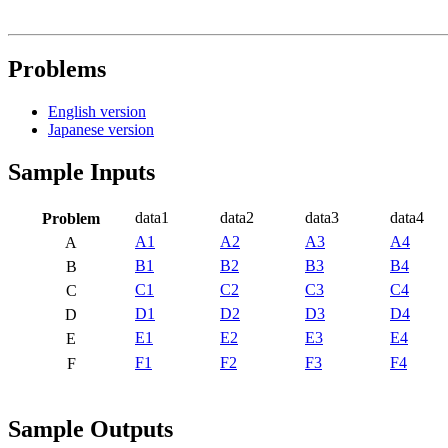
Problems
English version
Japanese version
Sample Inputs
data1
data2
data3
data4
Problem
A1
A2
A3
A4
A
B1
B2
B3
B4
B
C1
C2
C3
C4
C
D1
D2
D3
D4
D
E1
E2
E3
E4
E
F1
F2
F3
F4
F
Sample Outputs