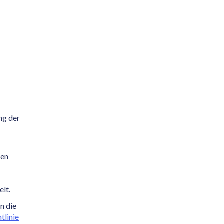
ung der
hen
elt.
n die
tlinie