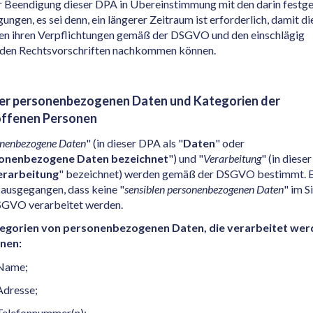
r Beendigung dieser DPA in Übereinstimmung mit den darin festg
ungen, es sei denn, ein längerer Zeitraum ist erforderlich, damit di
en ihren Verpflichtungen gemäß der DSGVO und den einschlägig
nden Rechtsvorschriften nachkommen können.
der personenbezogenen Daten und Kategorien der
offenen Personen
nenbezogene Daten
" (in dieser DPA als "
Daten
" oder
onenbezogene Daten bezeichnet
") und "
Verarbeitung
" (in diese
erarbeitung
" bezeichnet) werden gemäß der DSGVO bestimmt. E
ausgegangen, dass keine "
sensiblen personenbezogenen Daten
" im S
SGVO verarbeitet werden.
egorien von personenbezogenen Daten, die verarbeitet wer
nen:
Name;
Adresse;
Telefonnummer(n);