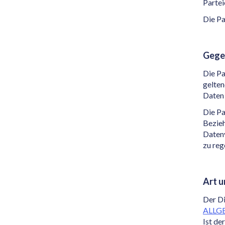
Partei
Die P
Gege
Die Pa
gelte
Daten
Die P
Bezieh
Daten
zu reg
Art u
Der Di
ALLG
Ist de