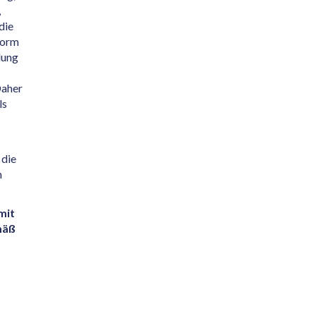
,
die
tform
lung
Daher
ls
 die
n
mit
mäß