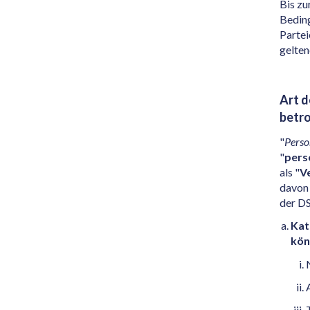
Bis zu
Beding
Partei
gelte
Art 
betr
"
Perso
"
pers
als "
V
davon 
der D
Kat
kön