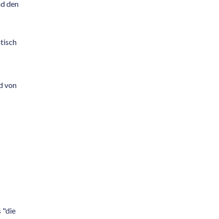
nd den
tisch
d von
 "die