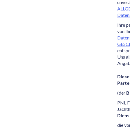
unverä
ALLG
Datens
Ihre 
von Ih
Datens
GESC
entspr
Uns al
Angab
Diese
Parte
(der
B
PNL F
Jacht
Diens
die vo