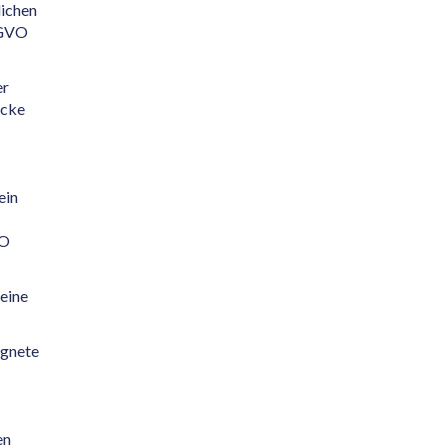
lichen
SGVO
er
ecke
ein
VO
 eine
ignete
en