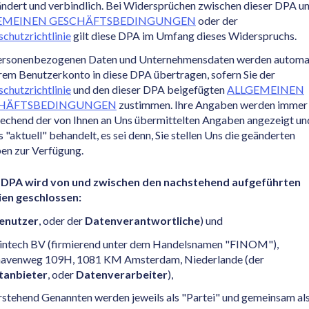
ndert und verbindlich. Bei Widersprüchen zwischen dieser DPA u
EMEINEN GESCHÄFTSBEDINGUNGEN
oder der
chutzrichtlinie
gilt diese DPA im Umfang dieses Widerspruchs.
personenbezogenen Daten und Unternehmensdaten werden automa
rem Benutzerkonto in diese DPA übertragen, sofern Sie der
chutzrichtlinie
und den dieser DPA beigefügten
ALLGEMEINEN
HÄFTSBEDINGUNGEN
zustimmen. Ihre Angaben werden immer
echend der von Ihnen an Uns übermittelten Angaben angezeigt un
s "aktuell" behandelt, es sei denn, Sie stellen Uns die geänderten
en zur Verfügung.
 DPA wird von und zwischen den nachstehend aufgeführten
ien geschlossen:
enutzer
, oder der
Datenverantwortliche
) und
intech BV (firmierend unter dem Handelsnamen "FINOM"),
havenweg 109H, 1081 KM Amsterdam, Niederlande (der
tanbieter
, oder
Datenverarbeiter
),
rstehend Genannten werden jeweils als "Partei" und gemeinsam als