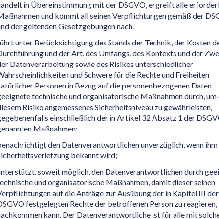
handelt in Übereinstimmung mit der DSGVO, ergreift alle erforder
Maßnahmen und kommt all seinen Verpflichtungen gemäß der D
und der geltenden Gesetzgebungen nach.
führt unter Berücksichtigung des Stands der Technik, der Kosten d
Durchführung und der Art, des Umfangs, des Kontexts und der Zw
der Datenverarbeitung sowie des Risikos unterschiedlicher
Wahrscheinlichkeiten und Schwere für die Rechte und Freiheiten
natürlicher Personen in Bezug auf die personenbezogenen Daten
geeignete technische und organisatorische Maßnahmen durch, um 
diesem Risiko angemessenes Sicherheitsniveau zu gewährleisten,
gegebenenfalls einschließlich der in Artikel 32 Absatz 1 der DSG
genannten Maßnahmen;
benachrichtigt den Datenverantwortlichen unverzüglich, wenn ihm
Sicherheitsverletzung bekannt wird;
unterstützt, soweit möglich, den Datenverantwortlichen durch gee
technische und organisatorische Maßnahmen, damit dieser seinen
Verpflichtungen auf die Anträge zur Ausübung der in Kapitel III der
DSGVO festgelegten Rechte der betroffenen Person zu reagieren,
nachkommen kann. Der Datenverantwortliche ist für alle mit solch