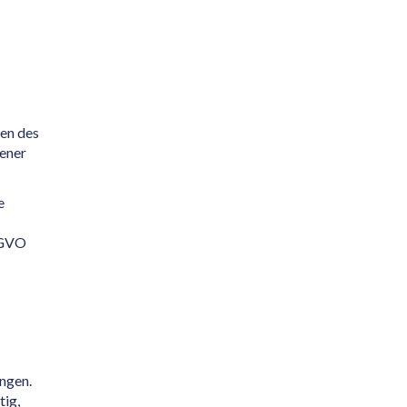
en des
ener
e
SGVO
ungen.
tig,