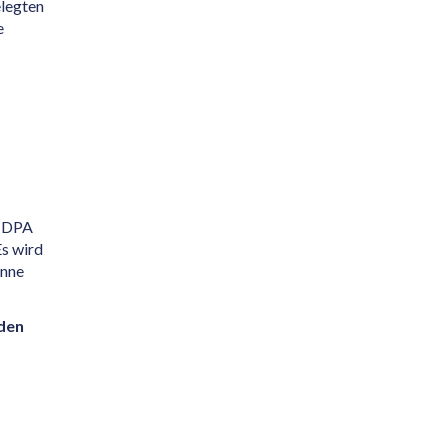
elegten
e
r DPA
s wird
inne
den