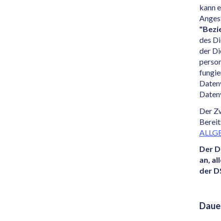
kann e
Angest
"Bezi
des Di
der Di
perso
fungie
Datenv
Datenv
Der Zw
Bereit
ALLG
Der D
an, a
der D
Dauer