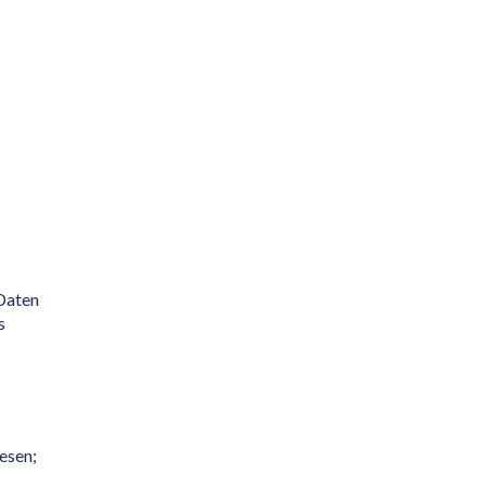
 Daten
s
esen;