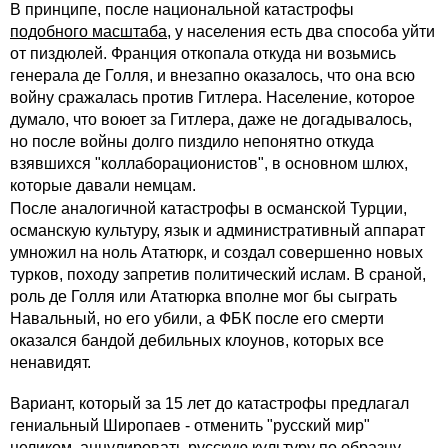
В принципе, после национальной катастрофы
подобного масштаба
, у населения есть два способа уйти
от пиздюлей. Франция откопала откуда ни возьмись
генерала де Голля, и внезапно оказалось, что она всю
войну сражалась против Гитлера. Население, которое
думало, что воюет за Гитлера, даже не догадывалось,
но после войны долго пиздило непонятно откуда
взявшихся "коллаборационистов", в основном шлюх,
которые давали немцам.
После аналогичной катастрофы в османской Турции,
османскую культуру, язык и административный аппарат
умножил на ноль Ататюрк, и создал совершенно новых
турков, походу запретив политический ислам. В сраной,
роль де Голля или Ататюрка вполне мог бы сыграть
Навальный, но его убили, а ФБК после его смерти
оказался бандой дебильных клоунов, которых все
ненавидят.
Вариант, который за 15 лет до катастрофы предлагал
гениальный Широпаев - отменить "русский мир"
целиком, аннулировать русскую культуру по образцу