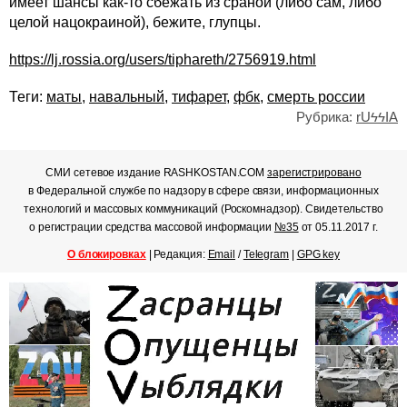
имеет шансы как-то сбежать из сраной (либо сам, либо
целой нацокраиной), бежите, глупцы.
https://lj.rossia.org/users/tiphareth/2756919.html
Теги:
маты
,
навальный
,
тифарет
,
фбк
,
смерть россии
Рубрика:
rUϟϟIA
СМИ сетевое издание RASHKOSTAN.COM
зарегистрировано
в Федеральной службе по надзору в сфере связи, информационных
технологий и массовых коммуникаций (Роскомнадзор). Свидетельство
о регистрации средства массовой информации
№35
от 05.11.2017 г.
О блокировках
| Редакция:
Email
/
Telegram
|
GPG key