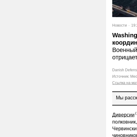
Новости
19:
Washing
координ
Военныи
отрицае
Danish Defense
Источник:
Med
Ссылка на ма
Мы расск
Диверсии
полковник
Червинскии
чиновников