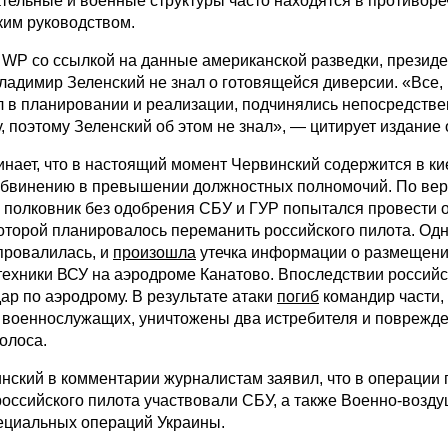
тельные и военные структуры часто находятся в противоре
ким руководством.
 WP со ссылкой на данные американской разведки, презид
адимир Зеленский не знал о готовящейся диверсии. «Все, 
л в планировании и реализации, подчинялись непосредств
 поэтому Зеленский об этом не знал», — цитирует издание 
ает, что в настоящий момент Червинский содержится в к
бвинению в превышении должностных полномочий. По ве
, полковник без одобрения СБУ и ГУР попытался провести 
оторой планировалось переманить российского пилота. Од
провалилась, и
произошла
утечка информации о размещени
техники ВСУ на аэродроме Канатово. Впоследствии российс
ар по аэродрому. В результате атаки
погиб
командир части,
 военнослужащих, уничтожены два истребителя и поврежд
олоса.
нский в комментарии журналистам заявил, что в операции 
российского пилота участвовали СБУ, а также Военно-возд
ециальных операций Украины.