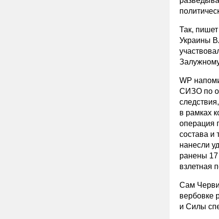
разведыва
политичес
Так, пишет
Украины Вл
участвова
Залужному,
WP напомин
СИЗО по о
следствия
в рамках к
операция 
состава и 
нанесли уд
ранены 17
взлетная п
Сам Черви
вербовке 
и Силы сп