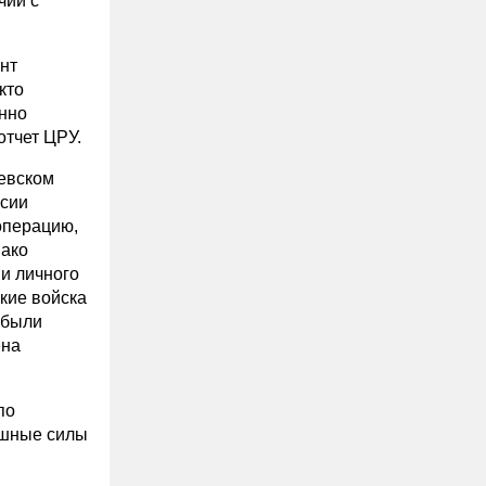
чии с
ент
кто
енно
отчет ЦРУ.
иевском
рсии
операцию,
нако
и личного
кие войска
 были
ена
по
ушные силы