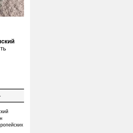
ский
ть
.
кий
н
вропейских