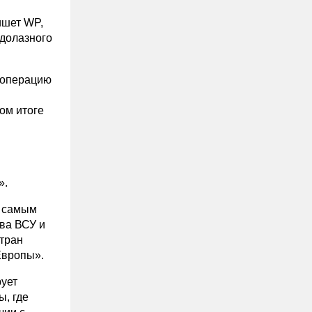
ишет WP,
долазного
у операцию
ом итоге
».
я самым
ва ВСУ и
тран
Европы».
рует
ы, где