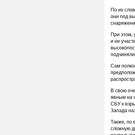
По их слов
они под в
снаряжени
При этом,
и не участ
высокопос
подчиняли
Сам полков
предположе
распростра
В свою оч
явным на 
СБУ к взр
Запада наз
Также, по 
сложную д