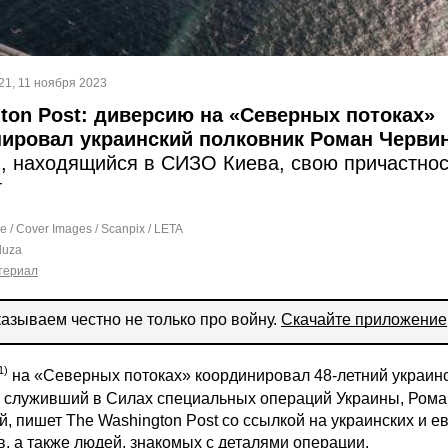
21, 11 ноября 2023
ton Post: диверсию на «Северных потоках»
ировал украинский полковник Роман Червин
̆, находящийся в СИЗО Киева, свою причастнос
т
 / Cover Images / Scanpix / LETA
uza
териал
азываем честно не только про войну.
Скачайте приложение
на «Северных потоках» координировал 48-летний украинс
, служивший в Силах специальных операций Украины, Рома
̆, пишет The Washington Post со ссылкой на украинских и е
, а также людей, знакомых с деталями операции.