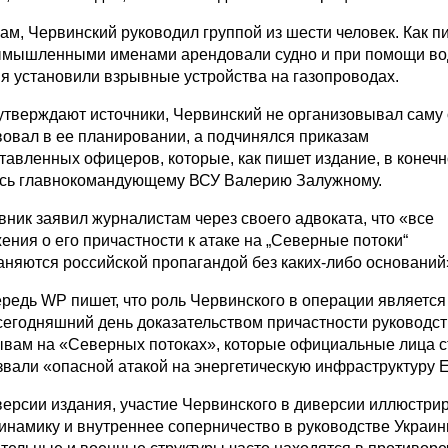
ам, Червинский руководил группой из шести человек. Как п
ымышленными именами арендовали судно и при помощи во
я установили взрывные устройства на газопроводах.
 утверждают источники, Червинский не организовывал сам
вовал в ее планировании, а подчинялся приказам
тавленных офицеров, которые, как пишет издание, в конечн
сь главнокомандующему ВСУ Валерию Залужному.
ник заявил журналистам через своего адвоката, что «все
ния о его причастности к атаке на „Северные потоки“
няются российской пропагандой без каких-либо оснований
ередь WP пишет, что роль Червинского в операции являетс
сегодняшний день доказательством причастности руководст
ывам на «Северных потоках», которые официальные лица с
вали «опасной атакой на энергетическую инфраструктуру 
версии издания, участие Червинского в диверсии иллюстри
инамику и внутреннее соперничество в руководстве Украин