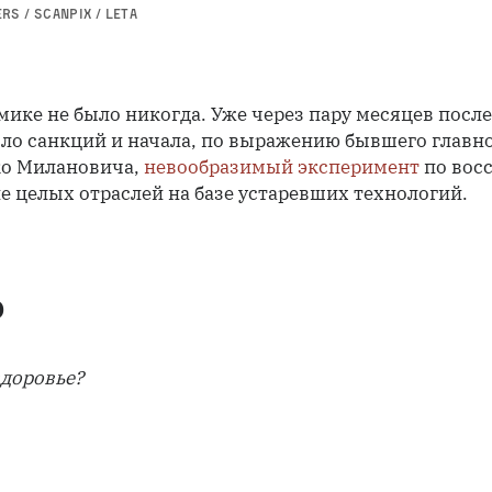
S / SCANPIX / LETA
мике не было никогда. Уже через пару месяцев посл
ло санкций и начала, по выражению бывшего главн
ко Милановича,
невообразимый эксперимент
по вос
 целых отраслей на базе устаревших технологий.
р
здоровье?