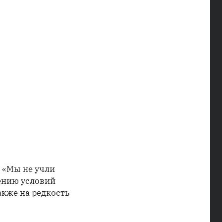
 «Мы не учли
ению условий
акже на редкость