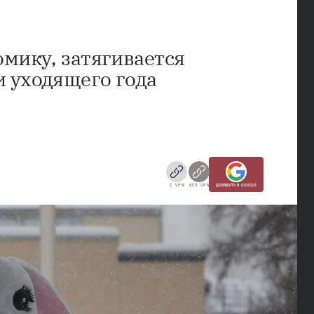
мику, затягивается
 уходящего года
С VPN
БЕЗ VPN
ДОБАВИТЬ В GOOGLE