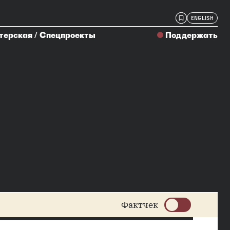
ENGLISH
терская
/
Спецпроекты
Поддержать
Фактчек