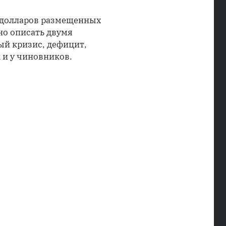
в долларов размещенных
но описать двумя
ый кризис, дефицит,
 и у чиновников.