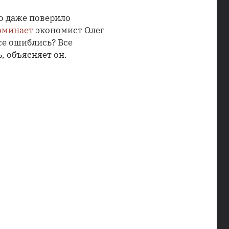
то даже поверило
оминает
экономист Олег
е ошиблись? Все
, объясняет он.