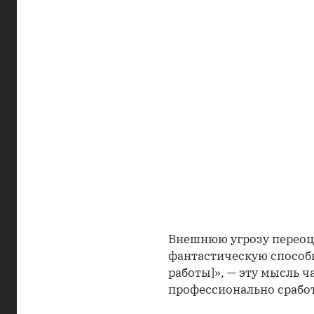
Внешнюю угрозу переоце
фантастическую способн
работы]», — эту мысль 
профессионально сработ