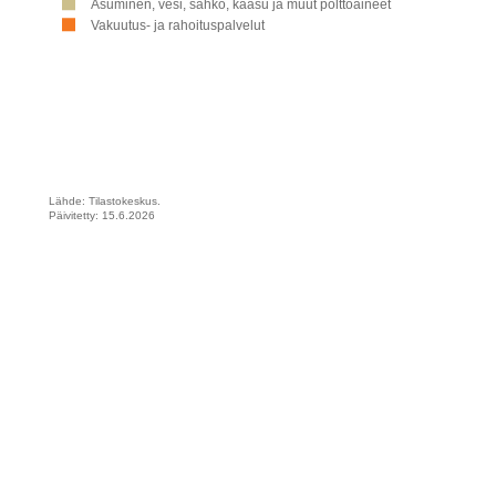
Asuminen, vesi, sähkö, kaasu ja muut polttoaineet
Vakuutus- ja rahoituspalvelut
Lähde: Tilastokeskus.
Päivitetty: 15.6.2026