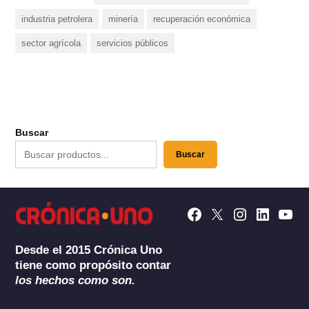
industria petrolera
minería
recuperación económica
sector agrícola
servicios públicos
Buscar
Buscar
Facebook
X
Instagram
Linkedin
YouT
Page
Desde el 2015 Crónica Uno
tiene como propósito contar
los hechos como son.