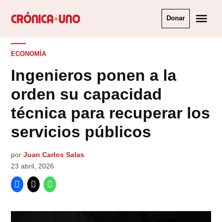
Saltar
Me
Donar
al
Crónica
contenido
Uno
PUBLICADO
ECONOMÍA
EN
Ingenieros ponen a la
orden su capacidad
técnica para recuperar los
servicios públicos
por
Juan Carlos Salas
23 abril, 2026
Suscríbete a nuestro canal de
Whatsapp