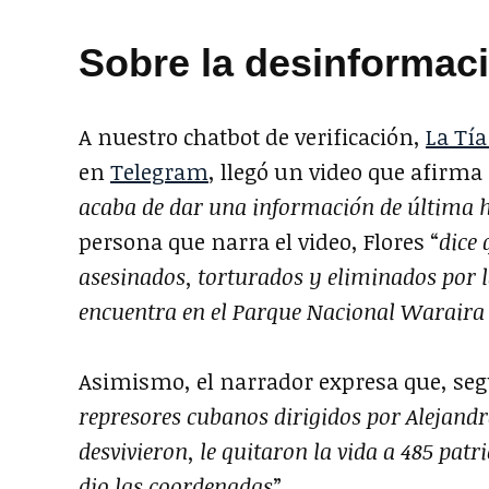
Sobre la desinformac
A nuestro chatbot de verificación,
La Tí
en
Telegram
, llegó un video que afirma 
acaba de dar una información de última ho
persona que narra el video, Flores “
dice 
asesinados, torturados y eliminados por l
encuentra en el Parque Nacional Waraira 
Asimismo, el narrador expresa que, segú
represores cubanos dirigidos por Alejand
desvivieron, le quitaron la vida a 485 patr
dio las coordenadas
”.