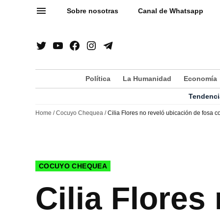
Saltar
Sobre nosotras
Canal de Whatsapp
al
contenido
Twitter
YouTube
Facebook
Instagram
Telegram
Username
Page
Política
La Humanidad
Economía
Tendenci
Home
/
Cocuyo Chequea
/
Cilia Flores no reveló ubicación de fosa 
PUBLICADO
COCUYO CHEQUEA
EN
Cilia Flores