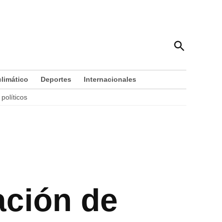
Open
Efecto Cocuyo
Search
Periodismo que ilumina
limático
Deportes
Internacionales
políticos
ación de