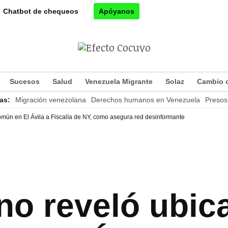
Chatbot de chequeos
Apóyanos
Sucesos
Salud
Venezuela Migrante
Solaz
Cambio c
as:
Migración venezolana
Derechos humanos en Venezuela
Presos 
común en El Ávila a Fiscalía de NY, como asegura red desinformante
 no reveló ubic