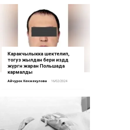
Каракчылыкка шектелип,
тогуз жылдан бери издөөдө
жүргөн жаран Польшада
кармалды
Айчурок Кенжекулова
-
16/02/2024