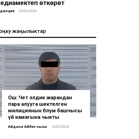
едиамектеп өткөрөт
едакция
-
02/02/2024
оңку жаңылыктар
Ош: Чет элдик жарандан
пара алууга шектелген
милициянын бөлүм башчысы
үй камагына чыкты
Айдана Айбек кызы
-
16/02/2024