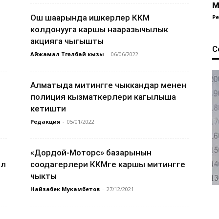
м
Ош шаарында ишкерлер ККМ
Р
е
колдонууга каршы нааразычылык
акцияга чыгышты
С
Айжамал Түгөлбай кызы
-
06/06/2022
Алматыда митингге чыккандар менен
полиция кызматкерлери кагылыша
кетишти
Редакция
-
05/01/2022
«Дордой-Моторс» базарынын
ол
соодагерлери ККМге каршы митингге
чыкты
Найзабек Мукамбетов
-
27/12/2021