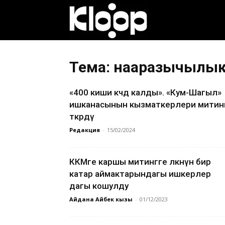
Клооп
кыргызча
Тема: нааразычылы
«400 киши көчөдө калды». «Кум-Шагыл»
|
ишканасынын кызматкерлери митин
өткөрдү
Редакция
-
15/02/2024
Кыргызстан
ККМге каршы митингге өлкөнүн бир
катар аймактарындагы ишкерлер
жаңылыктары
дагы кошулду
Айдана Айбек кызы
-
01/12/2023