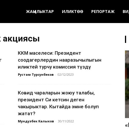
ЖАҢЫЛЫКТАР
ИЛИКТӨӨ
РЕПОРТАЖ
ВИ
к акциясы
ККМ маселеси: Президент
г
соодагерлердин нааразычылыгын
иликтей турчу комиссия түздү
Рустам Турсунбеков
-
02/12/2023
Ковид чараларын жоюу талабы,
президент Си кетсин деген
чакырыктар. Кытайда эмне болуп
жатат?
Мундузбек Калыков
-
30/11/2022
«