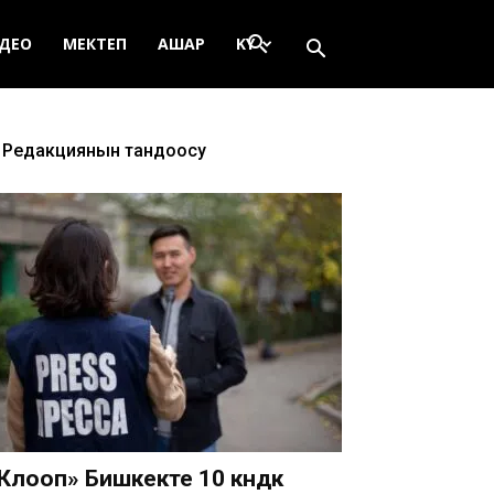
search
ДЕО
МЕКТЕП
АШАР
KY
Редакциянын тандоосу
Клооп» Бишкекте 10 күндүк