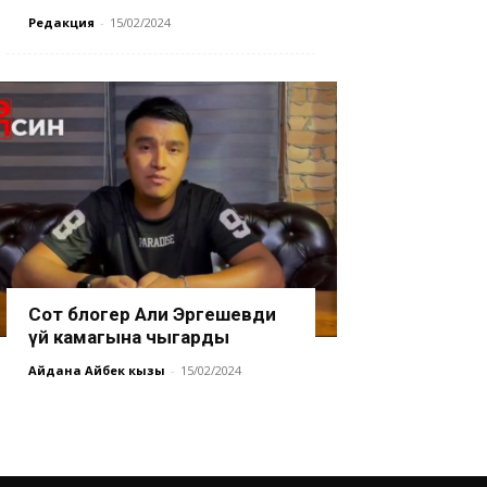
Редакция
-
15/02/2024
Сот блогер Али Эргешевди
үй камагына чыгарды
Айдана Айбек кызы
-
15/02/2024