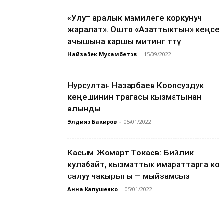
«Улут аралык мамилеге коркунуч
жаралат». Ошто «Азаттыктын» кеңс
ачышына каршы митинг өттү
Найзабек Мукамбетов
-
15/09/2022
Нурсултан Назарбаев Коопсуздук
кеңешинин төрагасы кызматынан
алынды
Элдияр Бакиров
-
05/01/2022
Касым-Жомарт Токаев: Бийлик
кулабайт, кызматтык имараттарга к
салуу чакырыгы — мыйзамсыз
Анна Капушенко
-
05/01/2022