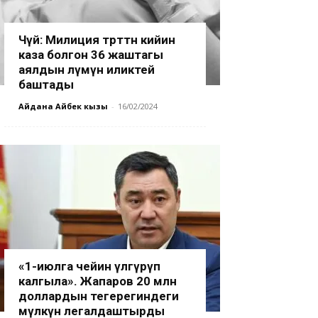
Чүй: Милиция төрөттөн кийин
каза болгон 36 жаштагы
аялдын өлүмүн иликтей
баштады
Айдана Айбек кызы
-
16/02/2024
«1-июлга чейин үлгүрүп
калгыла». Жапаров 20 млн
доллардын тегерегиндеги
мүлкүн легалдаштырды