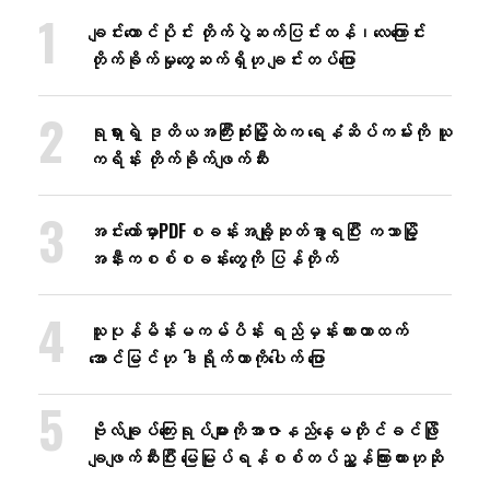
ချင်းတောင်ပိုင်း တိုက်ပွဲဆက်ပြင်းထန်၊လေကြောင်း
တိုက်ခိုက်မှုတွေဆက်ရှိဟု ချင်းတပ်ပြော
ရုရှားရဲ့ ဒုတိယအကြီးဆုံးမြို့ထဲက ရေနံဆိပ်ကမ်းကို ယူ
ကရိန်း တိုက်ခိုက်ဖျက်ဆီး
အင်း​တော်မှာ​PDFစခန်းအချို့ဆုတ်ခွာရပြီး ကသာမြို့
အနီးကစစ်စခန်း​​တွေကို ပြန်တိုက်
သူပုန်မိန်းမကမ်ပိန်း ရည်မှန်းထားတာထက်
အောင်မြင်ဟု ဒါရိုက်တာကိုပေါက် ပြော
ဗိုလ်ချုပ်ကြေးရုပ်များကိုအာဇာနည်နေ့မတိုင်ခင်ဖြို
ချဖျက်ဆီးပြီး ​မြေမြုပ်ရန်စစ်တပ်ညွှန်ကြားထားဟုဆို