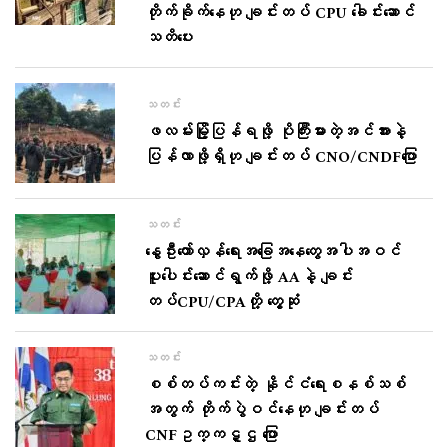
တိုက်ခိုက်နေဟု ချင်းတပ် CPU ခေါင်းဆောင်
သတိပေး
သတင်း
ဖလမ်းမြို့ပြန်ရဖို့ ပိုကြီးမားတဲ့အင်အားနဲ့
ပြန်လာဖို့ရှိဟု ချင်းတပ် CNO/CNDFပြော
သတင်း
နွေဦးတော်လှန်ရေးအခြေအနေတွေအပါအဝင်
ပူးပေါင်းဆောင်ရွက်ဖို့ AAနဲ့ ချင်း
တပ်CPU/CPAတို့ တွေ့ဆုံ
သတင်း
စစ်တပ်ကင်းတဲ့ နိုင်ငံရေးစနစ်သစ်
အတွက် တိုက်ပွဲဝင်နေဟု ချင်းတပ်
CNFဥက္ကဋ္ဌ ပြော