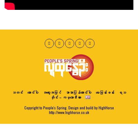
သတင်း
ဆောင်းပါး
အတွေးအမြင်
ဘာသာပြန်ဆောင်းပါး
မေးမြန်းခန်း
ရသ
ထိုင်း – ကမ္ဘောဒီးယား
Copyright to People's Spring. Design and build by HighHorse
http://www.highhorse.co.uk