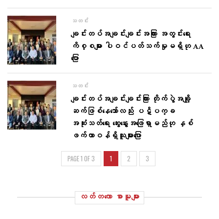
သတင်း
ချင်းတပ်အချင်းချင်းအကြား အတွင်းရေး
ကိစ္စများ ပါဝင်ပတ်သက်မှုမရှိဟု AA
ပြော
သတင်း
ချင်းတပ်အချင်းချင်းကြား တိုက်ပွဲအချို့
ဆက်ဖြစ်​နေ​သော်လည်း ပဋိပက္ခ
အဆုံးသတ်ရေး ဆွေးနွေးအဖြေရှာမည်ဟု နှစ်
ဖက်တာဝန်ရှိသူများပြော
PAGE 1 OF 3
1
2
3
လတ်တ‌လော စာမူများ