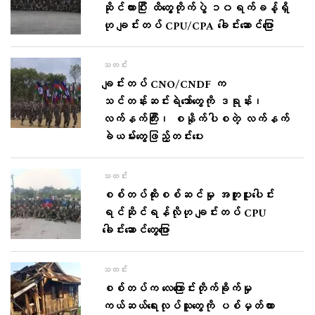
ဆိုင်ထားပြီး ထိတွေ့တိုက်ပွဲ ၁၀ရက်ခန့်ရှိ
ဟု ချင်းတပ် CPU/CPA ခေါင်းဆောင်ပြော
သတင်း
ချင်းတပ် CNO/CNDF က
သင်တန်းဆင်းရဲဘော်တွေကို ဒရုန်း၊
လက်နက်ကြီး၊ စနိုက်ပါစတဲ့ လက်နက်
ခဲယမ်းတွေဖြည့်တင်းပေး
သတင်း
စစ်တပ်ထိုးစစ်ဆင်မှု အတူပူးပေါင်း
ရင်ဆိုင်ရန်လိုဟု ချင်းတပ် CPU
ခေါင်းဆောင်တွေပြော
သတင်း
စစ်တပ်က လေကြောင်းတိုက်ခိုက်မှု
ကယ်ဆယ်ရေးလုပ်သူတွေကို ပစ်မှတ်ထား