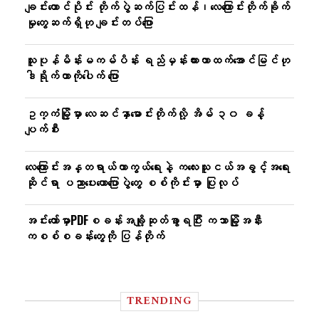
ချင်းတောင်ပိုင်း တိုက်ပွဲဆက်ပြင်းထန်၊လေကြောင်းတိုက်ခိုက်
မှုတွေဆက်ရှိဟု ချင်းတပ်ပြော
သူပုန်မိန်းမကမ်ပိန်း ရည်မှန်းထားတာထက်အောင်မြင်ဟု
ဒါရိုက်တာကိုပေါက် ပြော
ဥက္ကံမြို့မှာ ​လေဆင်နှာ​မောင်းတိုက်လို့ အိမ် ၃၀ ခန့်
ပျက်စီး
လေကြောင်းအန္တရာယ်ကာကွယ်ရေးနဲ့ ကလေးသူငယ်အခွင့်အရေး
ဆိုင်ရာ ပညာပေးဟောပြောပွဲတွေ စစ်ကိုင်းမှာ ပြုလုပ်
အင်း​တော်မှာ​PDFစခန်းအချို့ဆုတ်ခွာရပြီး ကသာမြို့အနီး
ကစစ်စခန်း​​တွေကို ပြန်တိုက်
TRENDING