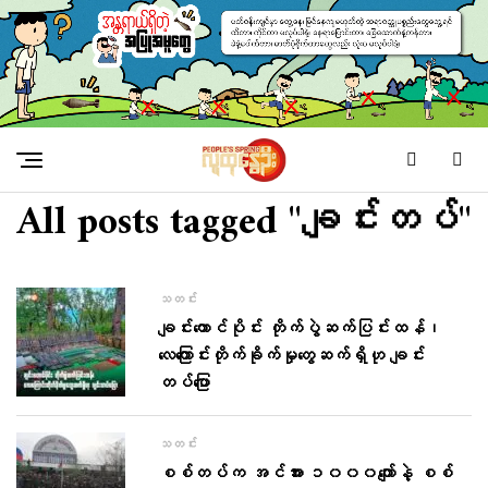
All posts tagged "ချင်းတပ်"
သတင်း
ချင်းတောင်ပိုင်း တိုက်ပွဲဆက်ပြင်းထန်၊
လေကြောင်းတိုက်ခိုက်မှုတွေဆက်ရှိဟု ချင်း
တပ်ပြော
သတင်း
စစ်တပ်က အင်အား ၁၀၀၀ကျော်နဲ့ စစ်