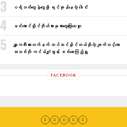
ပရိသတ်တွေနဲ့တွေ့ဖို့ ရင်ခုန်နေတဲ့ ဒေါင်း
မင်း​​အောင်လှိုင်ကိုယ်စားမုသား​တွေ​ပြော​ပေးသူ
နျူကလီးယားလက်နက် တပ်ဆင်နိုင်တယ်ဆိုတဲ့ ဖျက်သင်္ဘော
အသစ်ကို ကင်မ်ဂျုံအွန်း စစ်ဆေးကြည့်ရှု
FACEBOOK