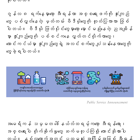
ဆိုပါတယ်။
ဇွန်လ ၈ ရက်နေ့မှာတော့ အီရန်ဟာ အစ္စရေးဖက်ကို ဒုံးကျည်
တွေ ပစ်လွှတ်နေတဲ့ မှတ်တမ်း ဗီဒီယိုတွေကို ထုတ်ပြလာတာ ဖြစ်
ပါတယ်။ ဗီဒီယို ဖြတ်ပိုင်းတွေမှာတော့ မှောင်မည်းနေတဲ့ ညအချိန်
မှာ ဒုံးကျည်တွေကို ပစ်စင်ကနေ လွှတ်တင်လိုက်တာတွေ၊
ကောင်းကင်ယံမှာ ဒုံးကျည်တွေရဲ့ အလင်းစက်တွေ ပျံသန်းနေတာတွေကို
တွေ့ခဲ့ရပါတယ်။
Public Service Announcement
အမေရိကန် သမ္မတ ဒေါ်နယ်လ်ထရမ့်ကတော့ အီရန်ရော၊
အစ္စရေးပါ တိုက်ခိုက်မှုတွေ ဆက်မလုပ်ကြဖို့ တောင်းဆိုထားပါ
တယ်။ နှစ်လလောက်အတွင်း ပထမဆုံး အကြိမ်အဖြစ် အီရန်