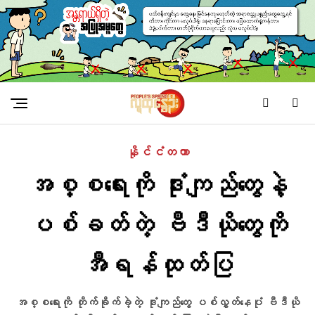
နိုင်ငံတကာ
အစ္စရေးကို ဒုံးကျည်တွေနဲ့
ပစ်ခတ်တဲ့ ဗီဒီယိုတွေကို
အီရန်ထုတ်ပြ
အစ္စရေးကို တိုက်ခိုက်ခဲ့တဲ့ ဒုံးကျည်တွေ ပစ်လွှတ်နေပုံ ဗီဒီယို