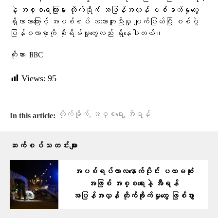
နဲ့ အစ္စရေးကြားမှာ တိုက်ရိုက် အပြန်အလှန် ပစ်ခတ်မှုတွေ
ရှိလာတာကြောင့် အပစ်ရပ် သဘောတူညီမှု ပျက်ပြယ်ပြီး စစ်ပွဲ
ပြန်စလာမှာကို စိုးရိမ်မှုတွေလည်း ရှိနေပါတယ်။
ကိုးကား: BBC
Views:
95
,
,
တိုက်ခိုက်
အစ္စရေး
အီရန်
In this article:
ဆက်စပ်သတင်းများ
အပစ်ရပ်ကာလနောက်ပိုင်း ပထမဆုံး
အဖြစ် အစ္စရေးနဲ့ အီရန်
အပြန်အလှန် တိုက်ခိုက်မှုတွေ ဖြစ်ပွား