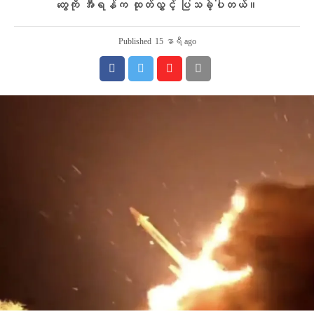
တွေကို အီရန်က ထုတ်လွှင့် ပြသခဲ့ပါတယ်။
Published
15 နာရီ ago