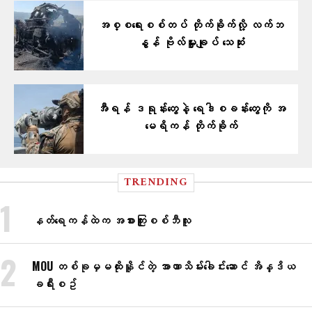
အစ္စရေးစစ်တပ် တိုက်ခိုက်လို့ လက်ဘ
နွန် ဗိုလ်မှူးချုပ် သေဆုံး
အီရန် ဒရုန်းတွေနဲ့ ရေဒါစခန်းတွေကို အ
မေရိကန် တိုက်ခိုက်
TRENDING
နတ်ရေကန်ထဲက အစားကြူးစစ်ဘီလူး
MOU တစ်ခုမှမထိုးနိူင်တဲ့ အာဏာသိမ်း​​ခေါင်း​ဆောင် အိန္ဒိယ
ခရီးစဥ်