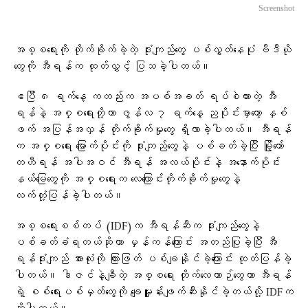
Screenshot
အစ္စရေးကို တိုက်ခိုက်ခဲ့တဲ့ ဒုံးကျည်တွေ ပစ်လွှတ်နေပုံ ဗီဒီယို
တွေကို အီရန်က ထုတ်လွှင့် ပြသခဲ့ပါတယ်။
ဧပြီ ၈ ရက်နေ့ ကတည်းက အပစ်အခတ် ရပ်စဲထားတဲ့ အီ
ရန်နဲ့ အစ္စရေးတို့ဟာ ဇွန်လ ၇ ရက်နေ့ ညပိုင်းမှာတော့ နှစ်
ဖက် အပြန်အလှန် တိုက်ခိုက်မှုတွေ ရှိလာခဲ့ပါတယ်။ အီရန်
က အစ္စရေး မြောက်ပိုင်းကို ဒုံးကျည်တွေနဲ့ ပစ်ခတ်ခဲ့ပြီး မြို့တော်
တဟီရန် အပါအဝင် အီရန် အလယ်ပိုင်းနဲ့ အနောက်ပိုင်း
နယ်မြေတွေကို အစ္စရေးက လေကြောင်းတိုက်ခိုက်မှုတွေနဲ့
လက်တုံ့ပြန်ခဲ့ပါတယ်။
အစ္စရေးစစ်တပ် (IDF)က အီရန်ဆီက ဒုံးကျည်တွေနဲ့
ပစ်ခတ်ခံရတယ်ဆိုတာ မှန်ကန်ကြောင်း အတည်ပြုခဲ့ပြီး အီ
ရန်ဒုံးကျည် အားလုံးကို ကြားဖြတ် ပစ်ချနိုင်ခဲ့ကြောင်း ထုတ်ပြန်ခဲ့
ပါတယ်။ ဒါဇင်နဲ့ချီတဲ့ အစ္စရေး တိုက်လေယာဉ်တွေဟာ အီရန်
ရဲ့ စစ်ရေးပစ်မှတ်တွေကို ချေမှုူန်းဖျက်ဆီးနိုင်ခဲ့တယ်လို့ IDFက