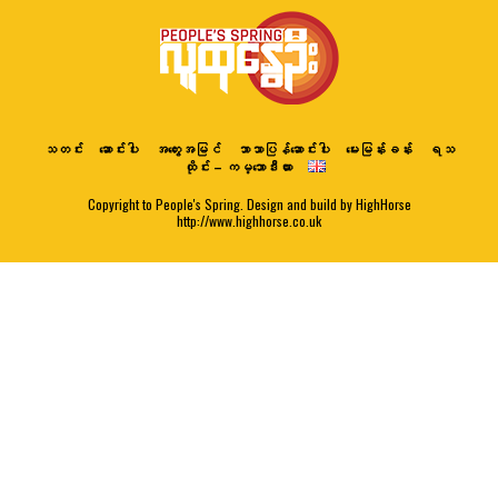
သတင်း
ဆောင်းပါး
အတွေးအမြင်
ဘာသာပြန်ဆောင်းပါး
မေးမြန်းခန်း
ရသ
ထိုင်း – ကမ္ဘောဒီးယား
Copyright to People's Spring. Design and build by HighHorse
http://www.highhorse.co.uk