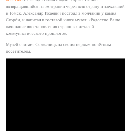
возвращавшийся из эмиграции через всю страну и заехавший
в Томск. Александр Исаевич постоял в молчании у камня
Скорби, и написал в гостевой книге музея: «Радостно Ваше
начинание восстановления страшных деталей
коммунистического прошлого».
Музей считает Солженицына своим первым почётным
посетителем.