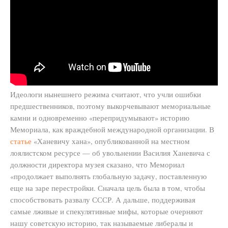
Идеологи нынешнего режима считают, что учли ошибки
предшественников, поэтому выкорчевывают мемориальные
камни и одновременно «перепридумывают» историю
Мемориала, как враждебной международной организации. В
статье
«Ханевичу хана», опубликованной на местном
лоялистском ресурсе — об увольнении Василия Ханевича с
должности директора музея сказано, что Мемориал
«продолжает выполнять глобальную задачу, поставленную
еще на заре перестройки. Сначала цель была в том, чтобы
способствовать развалу СССР. А дальше, поддерживая
самые лживые и спекулятивные мифы, которые очерняют
нашу советскую историю, так называемые либералы и