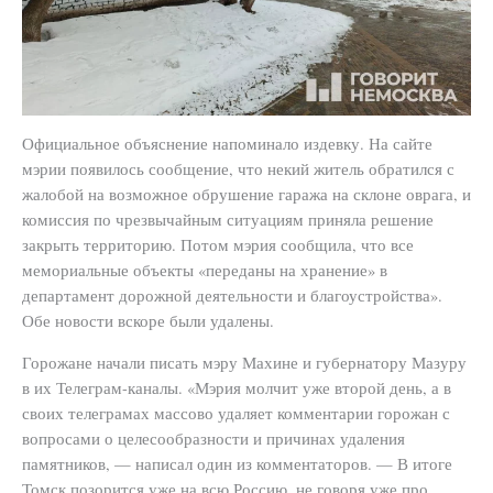
Официальное объяснение напоминало издевку. На сайте
мэрии появилось сообщение, что некий житель обратился с
жалобой на возможное обрушение гаража на склоне оврага, и
комиссия по чрезвычайным ситуациям приняла решение
закрыть территорию. Потом мэрия сообщила, что все
мемориальные объекты «переданы на хранение» в
департамент дорожной деятельности и благоустройства».
Обе новости вскоре были удалены.
Горожане начали писать мэру Махине и губернатору Мазуру
в их Телеграм-каналы. «Мэрия молчит уже второй день, а в
своих телеграмах массово удаляет комментарии горожан с
вопросами о целесообразности и причинах удаления
памятников, — написал один из комментаторов. — В итоге
Томск позорится уже на всю Россию, не говоря уже про