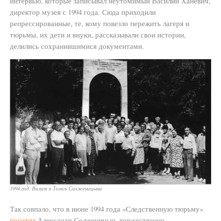
интервью, которые записывал неутомимый Василий Ханевич,
директор музея с 1994 года. Сюда приходили
репрессированные, те, кому повезло пережить лагеря и
тюрьмы, их дети и внуки, рассказывали свои истории,
делились сохранившимися документами.
1994 год. Визит в Томск Солженицына
Так совпало, что в июне 1994 года «Следственную тюрьму»
посетил
Александр Солженицын, торжественно