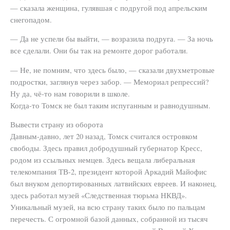
— сказала женщина, гулявшая с подругой под апрельским
снегопадом.
— Да не успели бы выйти, — возразила подруга. — За ночь
все сделали. Они бы так на ремонте дорог работали.
— Не, не помним, что здесь было, — сказали двухметровые
подростки, заглянув через забор. — Мемориал репрессий?
Ну да, чё-то нам говорили в школе.
Когда-то Томск не был таким испуганным и равнодушным.
Вывести страну из оборота
Давным-давно, лет 20 назад, Томск считался островком
свободы. Здесь правил добродушный губернатор Кресс,
родом из ссыльных немцев. Здесь вещала либеральная
телекомпания ТВ-2, президент которой Аркадий Майофис
был внуком депортированных латвийских евреев. И наконец,
здесь работал музей «Следственная тюрьма НКВД».
Уникальный музей, на всю страну таких было по пальцам
перечесть. С огромной базой данных, собранной из тысяч