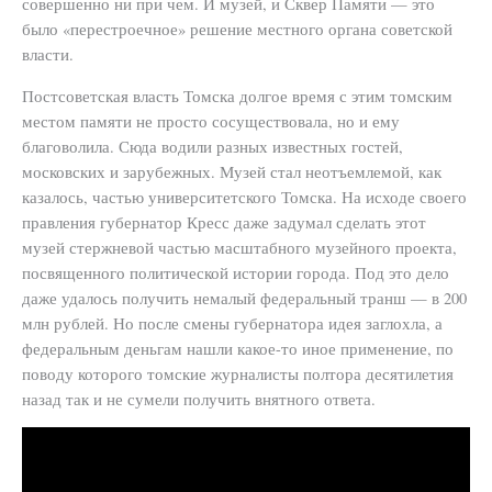
совершенно ни при чем. И музей, и Сквер Памяти — это
было «перестроечное» решение местного органа советской
власти.
Постсоветская власть Томска долгое время с этим томским
местом памяти не просто сосуществовала, но и ему
благоволила. Сюда водили разных известных гостей,
московских и зарубежных. Музей стал неотъемлемой, как
казалось, частью университетского Томска. На исходе своего
правления губернатор Кресс даже задумал сделать этот
музей стержневой частью масштабного музейного проекта,
посвященного политической истории города. Под это дело
даже удалось получить немалый федеральный транш — в 200
млн рублей. Но после смены губернатора идея заглохла, а
федеральным деньгам нашли какое-то иное применение, по
поводу которого томские журналисты полтора десятилетия
назад так и не сумели получить внятного ответа.