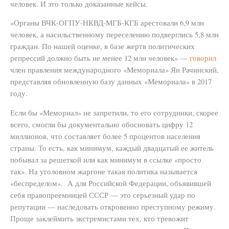
человек. И это только доказанные кейсы.
«Органы ВЧК-ОГПУ-НКВД-МГБ-КГБ арестовали 6,9 млн
человек, а насильственному переселению подверглись 5,8 млн
граждан. По нашей оценке, в базе жертв политических
репрессий должно быть не менее 12 млн человек» —
говорил
член правления международного «Мемориала» Ян Рачинский,
представляя обновленную базу данных «Мемориала» в 2017
году.
Если бы «Мемориал» не запретили, то его сотрудники, скорее
всего, смогли бы документально обосновать цифру 12
миллионов, что составляет более 5 процентов населения
страны. То есть, как минимум, каждый двадцатый ее житель
побывал за решеткой или как минимум в ссылке «просто
так». На уголовном жаргоне такая политика называется
«беспределом». А для Российской Федерации, объявившей
себя правопреемницей СССР — это серьезный удар по
репутации — наследовать откровенно преступному режиму.
Проще заклеймить экстремистами тех, кто тревожит