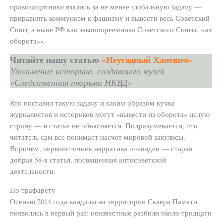
правозащитники взялись за не менее глобальную задачу —
приравнять коммунизм к фашизму и вывести весь Советский
Союз, а ныне РФ как законопреемника Советского Союза, «из
оборота»».
Читайте нашу статью
«Неугодный Ханевич»
Увольнение историка, создавшего музей
«Следственная тюрьма НКВД»
Кто поставил такую задачу и каким образом кучка
журналистов и историков могут «вывести из оборота» целую
страну — в статье не объясняется. Подразумевается, что
читатель сам все понимает насчет мировой закулисы.
Впрочем, первоисточник нарратива очевиден — старая
добрая 58-я статья, посвященная антисоветской
деятельности.
По трафарету
Осенью 2014 года вандалы на территории Сквера Памяти
появились в первый раз: неизвестные разбили около тридцати