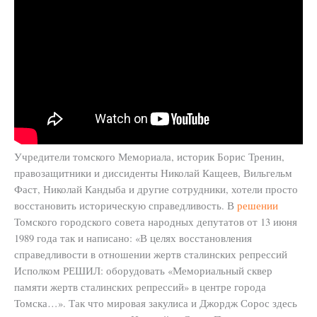
Учредители томского Мемориала, историк Борис Тренин,
правозащитники и диссиденты Николай Кащеев, Вильгельм
Фаст, Николай Кандыба и другие сотрудники, хотели просто
восстановить историческую справедливость. В
решении
Томского городского совета народных депутатов от 13 июня
1989 года так и написано: «В целях восстановления
справедливости в отношении жертв сталинских репрессий
Исполком РЕШИЛ: оборудовать «Мемориальный сквер
памяти жертв сталинских репрессий» в центре города
Томска…». Так что мировая закулиса и Джордж Сорос здесь