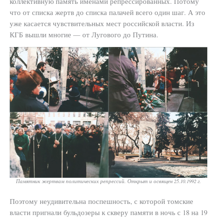
коллективную память именами репрессированных. Потому
что от списка жертв до списка палачей всего один шаг. А это
уже касается чувствительных мест российской власти. Из
КГБ вышли многие — от Лугового до Путина.
Памятник жертвам политических репрессий. Открыт и освящен 25.10.1992 г.
Поэтому неудивительна поспешность, с которой томские
власти пригнали бульдозеры к скверу памяти в ночь с 18 на 19