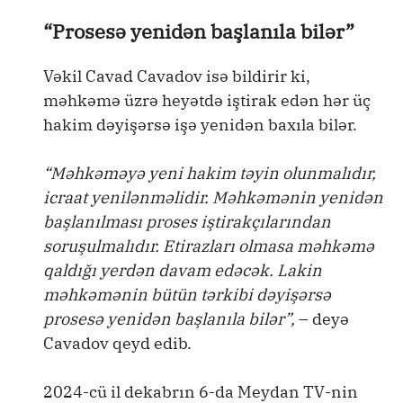
“Prosesə yenidən başlanıla bilər”
Vəkil Cavad Cavadov isə bildirir ki,
məhkəmə üzrə heyətdə iştirak edən hər üç
hakim dəyişərsə işə yenidən baxıla bilər.
“Məhkəməyə yeni hakim təyin olunmalıdır,
icraat yenilənməlidir. Məhkəmənin yenidən
başlanılması proses iştirakçılarından
soruşulmalıdır. Etirazları olmasa məhkəmə
qaldığı yerdən davam edəcək. Lakin
məhkəmənin bütün tərkibi dəyişərsə
prosesə yenidən başlanıla bilər”,
– deyə
Cavadov qeyd edib.
2024-cü il dekabrın 6-da Meydan TV-nin