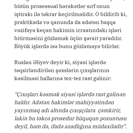
bütün prosessual hərəkətlər sırf onun
iştirakı ilə təkrar keçirilməlidir. O bildirib ki,
praktikada və qanunda da adətən başqa
vəzifəyə keçən hakimin icraatındakı işləri
bitirməsini gözləmək üçün şərait yaradılır.
Böyük işlərdə isə bunu gözləməyə bilirlər.
Ruslan Əliyev deyir ki, siyasi işlərdə
təqsirləndirilən şəxslərin çıxışlarının
kəsilməsi hallarına tez-tez rast gəlinir:
“Çıxışları kəsmək siyasi işlərdə rast gəlinən
haldır. Adətən hakimlər mahiyyətindən
yayınmaq adı altında çıxışçılara çəmkirir,
lakin bu təkcə prosedur hüququn pozuntusu
deyil, həm də, ifadə azadlığına müdaxilədir”.