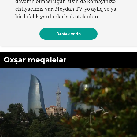
davamlı olması üçün sizin də köməyinizə
ehtiyacımız var. Meydan TV-yə aylıq və ya
birdəfəlik yardımlarla dəstək olun.
Dəstək verin
Oxşar məqalələr