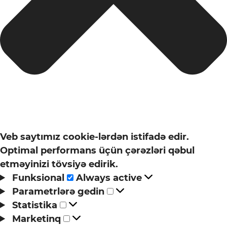
Veb saytımız cookie-lərdən istifadə edir.
Optimal performans üçün çərəzləri qəbul
etməyinizi tövsiyə edirik.
Funksional
Funksional
Always active
Parametrlərə
Parametrlərə gedin
Statistika
gedin
Statistika
Marketinq
Marketinq