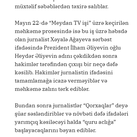
müxtəlif səbəblərdən təxirə salıblar.
Mayın 22-də “Meydan TV işi” üzrə keçirilən
məhkəmə prosesində isə bu iş üzrə həbsdə
olan jurnalist Xəyalə Ağayeva sərbəst
ifadəsində Prezident İlham Əliyevin oğlu
Heydər Əliyevin adını çəkdikdən sonra
hakimlər tərəfindən çıxışı bir neçə dəfə
kəsilib. Hakimlər jurnalistin ifadəsini
tamamlamağa icazə verməyiblər və
məhkəmə zalını tərk ediblər.
Bundan sonra jurnalistlər “Qorxaqlar” deyə
şüar səsləndiriblər və növbəti dəfə ifadələri
yarımçıq kəsiləcəyi halda “quru aclığa”
başlayacaqlarını bəyan ediblər.