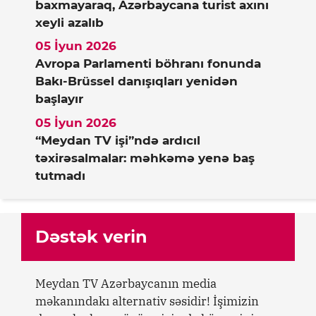
baxmayaraq, Azərbaycana turist axını
xeyli azalıb
05 İyun 2026
Avropa Parlamenti böhranı fonunda
Bakı-Brüssel danışıqları yenidən
başlayır
05 İyun 2026
“Meydan TV işi”ndə ardıcıl
təxirəsalmalar: məhkəmə yenə baş
tutmadı
Dəstək verin
Meydan TV Azərbaycanın media
məkanındakı alternativ səsidir! İşimizin