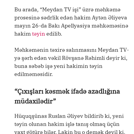
Bu arada, “Meydan TV işi” üzrə məhkəmə
prosesinə sədrlik edən hakim Aytən Əliyeva
mayın 26-da Bakı Apellyasiya məhkəməsinə
hakim
təyin
edilib.
Məhkəmənin təxirə salınmasını Meydan TV-
yə şərh edən vəkil Rövşanə Rəhimli deyir ki,
buna səbəb işə yeni hakimin təyin
edilməməsidir.
“Çıxışları kəsmək ifadə azadlığına
müdaxilədir”
Hüquqşünas Ruslan Əliyev bildirib ki, yeni
təyin olunan hakim işlə tanış olmaq üçün
vaxt götürə bilər. Lakin bu o demək deyil ki,