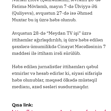
Fatimə Mövlamlı, mayın 7-də Ülviyyə Əli
(Quliyeva), avqustun 27-də isə Əhməd
Muxtar bu iş üzrə həbs olunub.
Avqustun 28-də “Meydan TV işi” üzrə
ittihamlar ağırlaşdırılıb, iş üzrə həbs edilən
şəxslərə ümumilikdə Cinayət Məcəlləsinin 7
maddəsi ilə ittiham irəli sürülüb.
Həbs edilən jurnalistlər ittihamları qəbul
etmirlər və hesab edirlər ki, siyasi sifarişlə
həbs olunublar, məqsəd ölkədə müstəqil
medianı, azad səsləri susdurmaqdır.
Qısa link: