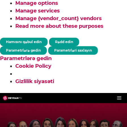
Manage options
Manage services
Manage {vendor_count} vendors
Read more about these purposes
Hamısını qəbul edin
Rədd edin
Parametrlərə gedin
Parametrləri saxlayın
Parametrlərə gedin
Cookie Policy
Gizlilik siyasəti
Skip
to
content