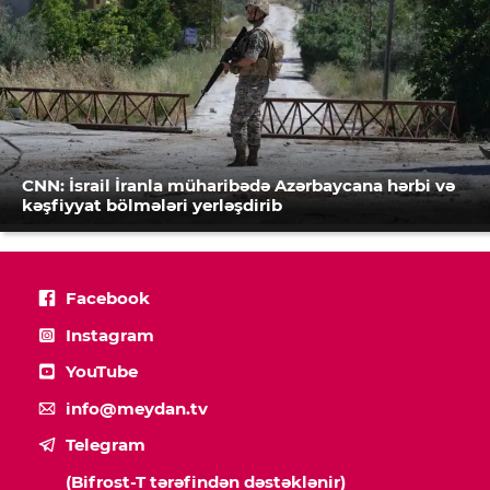
CNN: İsrail İranla müharibədə Azərbaycana hərbi və
kəşfiyyat bölmələri yerləşdirib
Facebook
Instagram
YouTube
info@meydan.tv
Telegram
(Bifrost-T tərəfindən dəstəklənir)