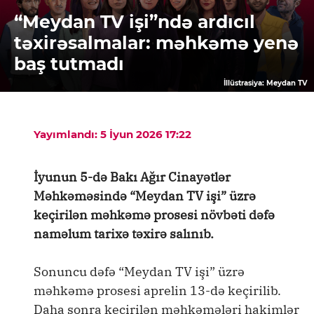
“Meydan TV işi”ndə ardıcıl
təxirəsalmalar: məhkəmə yenə
baş tutmadı
İllüstrasiya: Meydan TV
Yayımlandı: 5 İyun 2026 17:22
İyunun 5-də Bakı Ağır Cinayətlər
Məhkəməsində “Meydan TV işi” üzrə
keçirilən məhkəmə prosesi növbəti dəfə
naməlum tarixə təxirə salınıb.
Sonuncu dəfə “Meydan TV işi” üzrə
məhkəmə prosesi aprelin 13-də keçirilib.
Daha sonra keçirilən məhkəmələri hakimlər