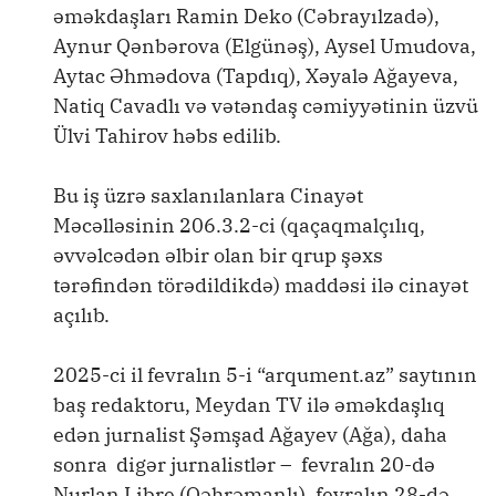
əməkdaşları Ramin Deko (Cəbrayılzadə),
Aynur Qənbərova (Elgünəş), Aysel Umudova,
Aytac Əhmədova (Tapdıq), Xəyalə Ağayeva,
Natiq Cavadlı və vətəndaş cəmiyyətinin üzvü
Ülvi Tahirov həbs edilib.
Bu iş üzrə saxlanılanlara Cinayət
Məcəlləsinin 206.3.2-ci (qaçaqmalçılıq,
əvvəlcədən əlbir olan bir qrup şəxs
tərəfindən törədildikdə) maddəsi ilə cinayət
açılıb.
2025-ci il fevralın 5-i “arqument.az” saytının
baş redaktoru, Meydan TV ilə əməkdaşlıq
edən jurnalist Şəmşad Ağayev (Ağa), daha
sonra digər jurnalistlər – fevralın 20-də
Nurlan Libre (Qəhrəmanlı), fevralın 28-də