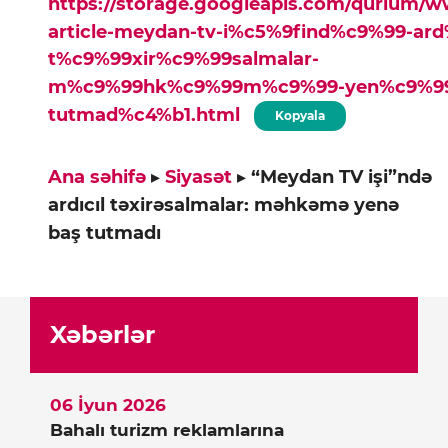
https://storage.googleapis.com/qurium/
article-meydan-tv-i%c5%9find%c9%99-ar
t%c9%99xir%c9%99salmalar-
m%c9%99hk%c9%99m%c9%99-yen%c9%99
tutmad%c4%b1.html
Kopyala
Ana səhifə
▸
Siyasət
▸
“Meydan TV işi”ndə
ardıcıl təxirəsalmalar: məhkəmə yenə
baş tutmadı
Xəbərlər
06 İyun 2026
Bahalı turizm reklamlarına