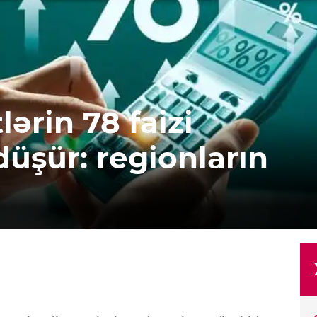
lərin 78 faizi
düşür: regionların