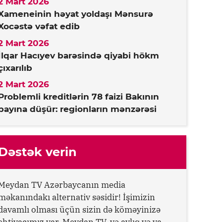
2 Mart 2026
Xameneinin həyat yoldaşı Mənsurə
Xocəstə vəfat edib
2 Mart 2026
İlqar Hacıyev barəsində qiyabi hökm
çıxarılıb
2 Mart 2026
Problemli kreditlərin 78 faizi Bakının
payına düşür: regionların mənzərəsi
Dəstək verin
Meydan TV Azərbaycanın media
məkanındakı alternativ səsidir! İşimizin
davamlı olması üçün sizin də köməyinizə