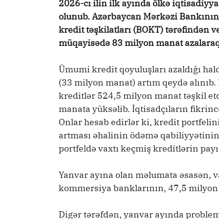
2026-cı ilin ilk ayında ölkə iqtisadiy
olunub. Azərbaycan Mərkəzi Bankının
kredit təşkilatları (BOKT) tərəfindən ve
müqayisədə 83 milyon manat azalaraq
Ümumi kredit qoyuluşları azaldığı hald
(33 milyon manat) artım qeydə alınıb. 
kreditlər 524,5 milyon manat təşkil et
manata yüksəlib. İqtisadçıların fikrinc
Onlar hesab edirlər ki, kredit portfeli
artması əhalinin ödəmə qabiliyyətinin
portfeldə vaxtı keçmiş kreditlərin payı
Yanvar ayına olan məlumata əsasən, v
kommersiya banklarının, 47,5 milyon 
Digər tərəfdən, yanvar ayında problem