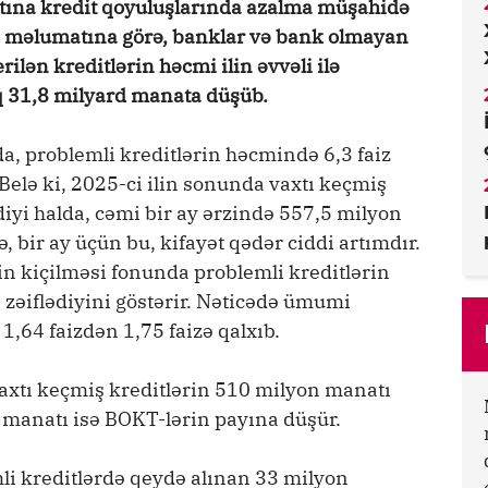
yatına kredit qoyuluşlarında azalma müşahidə
 məlumatına görə, banklar və bank olmayan
rilən kreditlərin həcmi ilin əvvəli ilə
 31,8 milyard manata düşüb.
a, problemli kreditlərin həcmində 6,3 faiz
Belə ki, 2025-ci ilin sonunda vaxtı keçmiş
diyi halda, cəmi bir ay ərzində 557,5 milyon
ə, bir ay üçün bu, kifayət qədər ciddi artımdır.
nin kiçilməsi fonunda problemli kreditlərin
 zəiflədiyini göstərir. Nəticədə ümumi
 1,64 faizdən 1,75 faizə qalxıb.
axtı keçmiş kreditlərin 510 milyon manatı
manatı isə BOKT-lərin payına düşür.
li kreditlərdə qeydə alınan 33 milyon