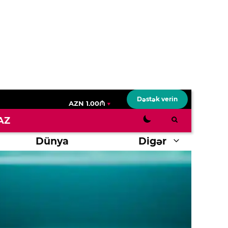
Dəstək verin
AZN 1.00₼
AZ
Dünya
Digər