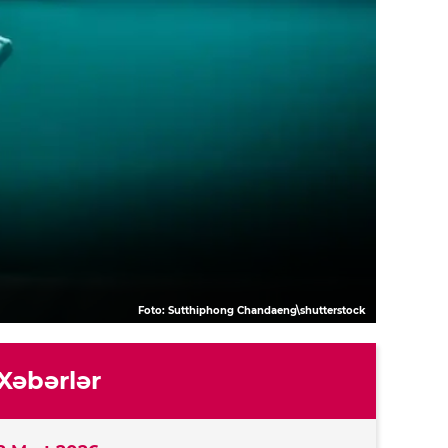
Foto: Sutthiphong Chandaeng\shutterstock
Xəbərlər