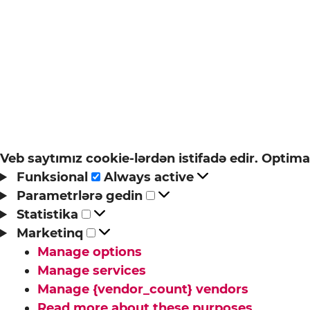
Veb saytımız cookie-lərdən istifadə edir. Optima
Funksional
Funksional
Always active
Parametrlərə
Parametrlərə gedin
Statistika
gedin
Statistika
Marketinq
Marketinq
Manage options
Manage services
Manage {vendor_count} vendors
Read more about these purposes