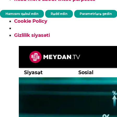
Hamısını qəbul edin
Rədd edin
Parametrlərə gedin
Cookie Policy
Gizlilik siyasəti
Skip
to
content
Siyasət
Sosial