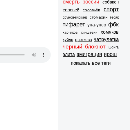
смерть россии
собакен
спорт
соловей
соловьёв
стомахин
срунов-гиркинз
тесак
тифарет
фбк
уна-унсо
хомяков
харчиков
хинштейн
чатрулетка
цветкова
хуйло
чёрный блокнот
шойга́
эмиграция
ярош
элита
показать все теги