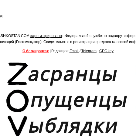
им
RASHKOSTAN.COM
зарегистрировано
в Федеральной службе по надзору в сфер
уникаций (Роскомнадзор). Свидетельство о регистрации средства массовой и
О блокировках
| Редакция:
Email
/
Telegram
|
GPG key