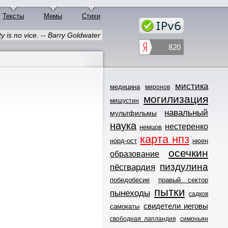
Тексты
Мемы
Стихи
y is no vice. -- Barry Goldwater
мистика
медицина
миронов
могилизация
мишустин
навальный
мультфильмы
наука
нестеренко
немцов
карта нпз
норд-ост
нюен
осечкин
образование
пиздулина
пёсгвардия
победобесие
правый сектор
пытки
пынеходы
садков
свидетели иеговы
самокаты
свободная лапландия
симоньян