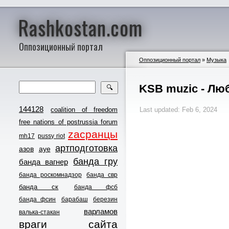
Rashkostan.com
Оппозиционный портал
Оппозиционный портал
»
Музыка
KSB muzic - Лю
🔍
144128
coalition of freedom
Last updated: Feb 6, 2024
free nations of postrussia forum
zасранцы
mh17
pussy riot
артподготовка
азов
ауе
банда гру
банда вагнер
банда роскомнадзор
банда свр
банда ск
банда фсб
банда фсин
барабаш
березин
варламов
валька-стакан
враги сайта