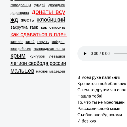
голодранцы
гундяй
дворядкин
донаты всу
дедовщина
жд
жлобицкий
жесть
закрутка гаек
как откосить
как сдаваться в плен
клоуны
киселёв
китай
кобздец
ковидобесие
колорадская лента
крым
левашов
кунгуров
легион свобода россии
мальцев
маслов
медведев
В моей руке паяльник
Крошится твой ебальник
С кем-то другим я в спа
Нашла тебя!
То, что ты не моногамен
Расскажи своей маме
Съебав вперёд ногами
И без хуя!