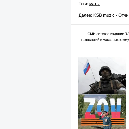
Теги:
маты
Далее:
KSB muzic - Отч
СМИ сетевое издание 
технологий и массовых комм