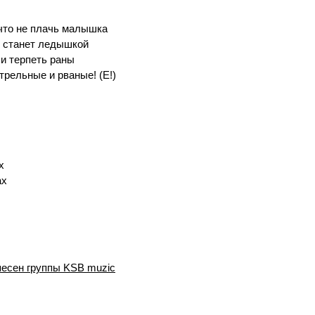
 что не плачь малышка
е станет ледышкой
и терпеть раны
трельные и рваные! (Е!)
х
ах
песен группы KSB muzic