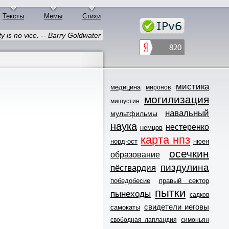
Тексты
Мемы
Стихи
y is no vice. -- Barry Goldwater
мистика
медицина
миронов
могилизация
мишустин
навальный
мультфильмы
наука
нестеренко
немцов
карта нпз
норд-ост
нюен
осечкин
образование
пиздулина
пёсгвардия
победобесие
правый сектор
пытки
пынеходы
садков
свидетели иеговы
самокаты
свободная лапландия
симоньян