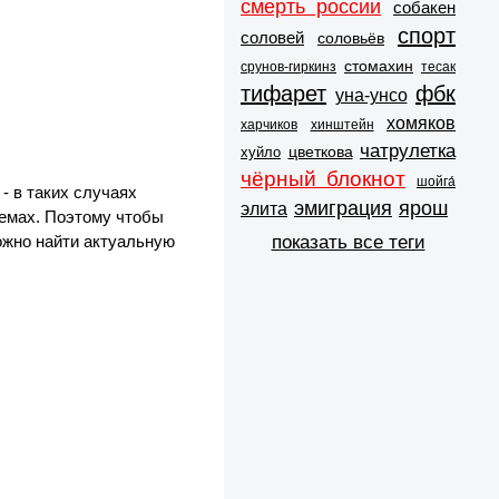
смерть россии
собакен
спорт
соловей
соловьёв
стомахин
срунов-гиркинз
тесак
тифарет
фбк
уна-унсо
хомяков
харчиков
хинштейн
чатрулетка
цветкова
хуйло
чёрный блокнот
шойга́
- в таких случаях
эмиграция
ярош
элита
темах. Поэтому чтобы
показать все теги
ожно найти актуальную