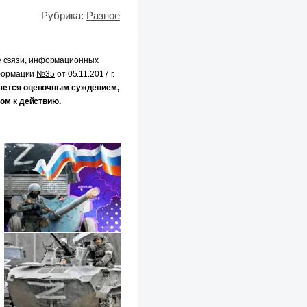
Рубрика:
Разное
е связи, информационных
нформации
№35
от 05.11.2017 г.
яется оценочным суждением,
ом к действию.