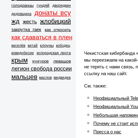
голодранцы
гундяй
дворядкин
донаты всу
дедовщина
жд
жлобицкий
жесть
закрутка гаек
как откосить
как сдаваться в плен
клоуны
киселёв
китай
кобздец
Чекистская кибербанда «
ковидобесие
колорадская лента
крым
мы переезжаем на какой-
левашов
кунгуров
не терять с нами связь,
легион свобода россии
ссылку на наш сайт.
мальцев
маслов
медведев
См. также:
Неофициальный Tele
Неофициальный You
Небольшая напомина
Почему не стоит ис
Пресса о нас