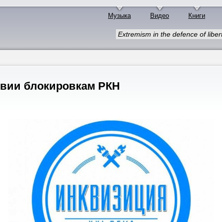
Музыка
Видео
Книги
Extremism in the defence of libert
твии блокировкам РКН