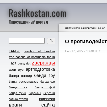
Rashkostan.com
Оппозиционный портал
Оппозиционный портал
»
Разное
О противодейс
🔍
144128
coalition of freedom
Feb 17, 2022 - 13:40 UTC
free nations of postrussia forum
zасранцы
mh17
pussy riot
артподготовка
азов
ауе
банда гру
банда вагнер
банда роскомнадзор
банда свр
банда ск
банда фсб
банда фсин
барабаш
березин
варламов
валька-стакан
враги сайта