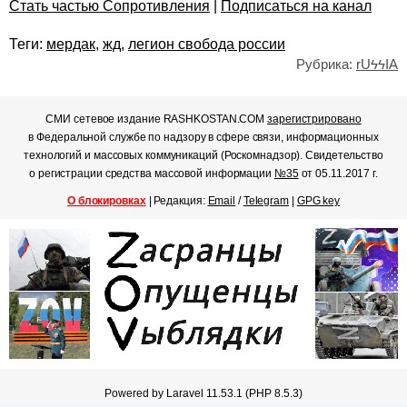
Стать частью Сопротивления
|
Подписаться на канал
Теги:
мердак
,
жд
,
легион свобода россии
Рубрика:
rUϟϟIA
СМИ сетевое издание RASHKOSTAN.COM
зарегистрировано
в Федеральной службе по надзору в сфере связи, информационных
технологий и массовых коммуникаций (Роскомнадзор). Свидетельство
о регистрации средства массовой информации
№35
от 05.11.2017 г.
О блокировках
| Редакция:
Email
/
Telegram
|
GPG key
Powered by Laravel 11.53.1 (PHP 8.5.3)