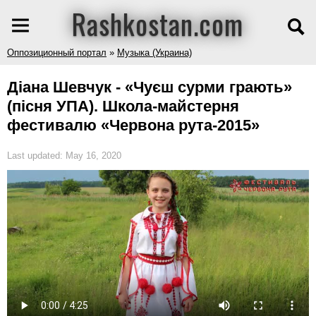
Rashkostan.com
Оппозиционный портал
»
Музыка (Украина)
Діана Шевчук - «Чуєш сурми грають»
(пісня УПА). Школа-майстерня
фестивалю «Червона рута-2015»
Last updated: May 16, 2020