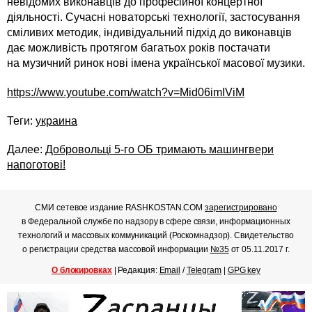
невідомих виконавців до професійної концертної
діяльності. Сучасні новаторські технології, застосування
сміливих методик, індивідуальний підхід до виконавців
дає можливість протягом багатьох років постачати
на музичний ринок нові імена української масової музики.
https://www.youtube.com/watch?v=Mid06imIViM
Теги:
украина
Далее:
Добровольці 5-го ОБ тримають машингвери
напоготові!
СМИ сетевое издание RASHKOSTAN.COM
зарегистрировано
в Федеральной службе по надзору в сфере связи, информационных
технологий и массовых коммуникаций (Роскомнадзор). Свидетельство
о регистрации средства массовой информации
№35
от 05.11.2017 г.
О блокировках
| Редакция:
Email
/
Telegram
|
GPG key