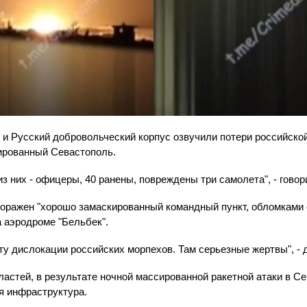
и Русский добровольческий корпус озвучили потери российско
пированный Севастополь.
 из них - офицеры, 40 ранены, повреждены три самолета", - гово
поражен "хорошо замаскированный командный пункт, обломками 
 аэродроме "Бельбек".
ту дислокации российских морпехов. Там серьезные жертвы", -
астей, в результате ночной массированной ракетной атаки в С
я инфраструктура.