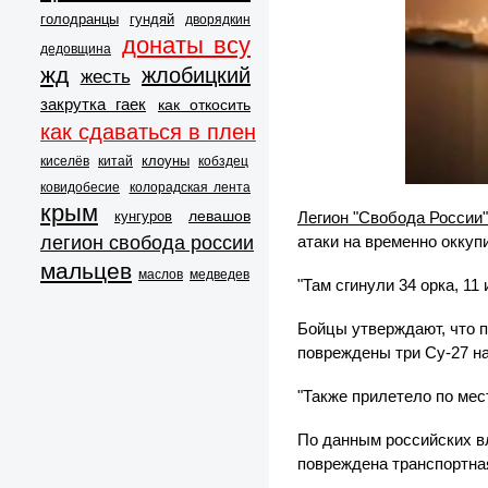
голодранцы
гундяй
дворядкин
донаты всу
дедовщина
жд
жлобицкий
жесть
закрутка гаек
как откосить
как сдаваться в плен
клоуны
киселёв
китай
кобздец
ковидобесие
колорадская лента
крым
левашов
кунгуров
Легион "Свобода России"
легион свобода россии
атаки на временно окку
мальцев
маслов
медведев
"Там сгинули 34 орка, 11
Бойцы утверждают, что 
повреждены три Су-27 на
"Также прилетело по мес
По данным российских вл
повреждена транспортна