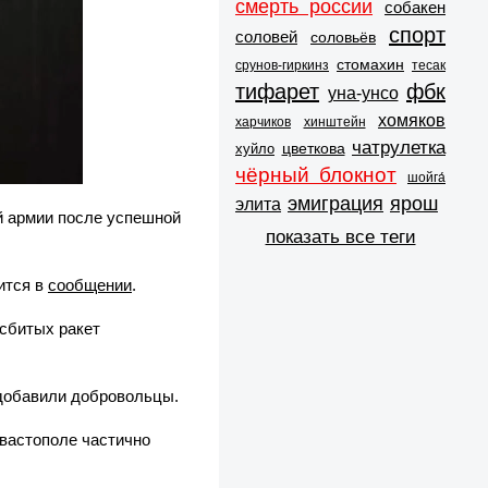
смерть россии
собакен
спорт
соловей
соловьёв
стомахин
срунов-гиркинз
тесак
тифарет
фбк
уна-унсо
хомяков
харчиков
хинштейн
чатрулетка
цветкова
хуйло
чёрный блокнот
шойга́
эмиграция
ярош
элита
й армии после успешной
показать все теги
рится в
сообщении
.
сбитых ракет
 добавили добровольцы.
евастополе частично