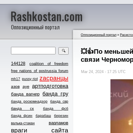
Rashkostan.com
Оппозиционный портал
Оппозиционный портал
»
Расистс
💥👍По меньшей
🔍
связи Черномор
144128
coalition of freedom
free nations of postrussia forum
Mar 24, 2024 - 17:25 UTC
zасранцы
mh17
pussy riot
артподготовка
азов
ауе
банда гру
банда вагнер
банда роскомнадзор
банда свр
банда ск
банда фсб
банда фсин
барабаш
березин
варламов
валька-стакан
враги сайта