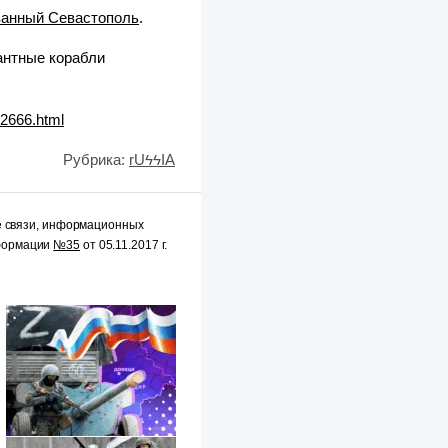
ванный Севастополь
.
антные корабли
82666.html
Рубрика:
rUϟϟIA
е связи, информационных
нформации
№35
от 05.11.2017 г.