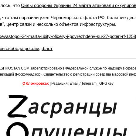
лось, что
Силы обороны Украины 24 марта атаковали оккупиро
, что там поразили узел Черноморского флота РФ, большие дес
ов", центр связи и несколько объектов инфраструктуры.
sevastopol-24-marta-ubity-oficery-i-povrezhdeny-su-27-poteri-rf-125
он свобода россии
,
флот
RASHKOSTAN.COM
зарегистрировано
в Федеральной службе по надзору в сфер
уникаций (Роскомнадзор). Свидетельство о регистрации средства массовой и
О блокировках
| Редакция:
Email
/
Telegram
|
GPG key