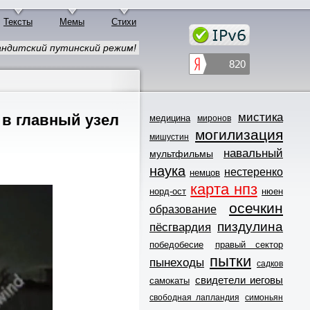
Тексты
Мемы
Стихи
ндитский путинский режим!
мистика
 в главный узел
медицина
миронов
могилизация
мишустин
навальный
мультфильмы
наука
нестеренко
немцов
карта нпз
норд-ост
нюен
осечкин
образование
пиздулина
пёсгвардия
победобесие
правый сектор
пытки
пынеходы
садков
свидетели иеговы
самокаты
свободная лапландия
симоньян