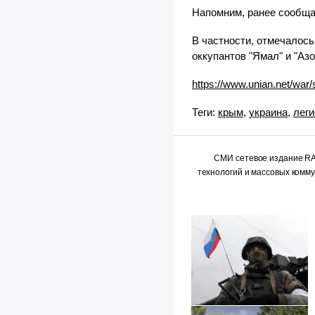
Напомним, ранее сообща
В частности, отмечалось
оккупантов "Ямал" и "Аз
https://www.unian.net/war/
Теги:
крым
,
украина
,
леги
СМИ сетевое издание 
технологий и массовых комм