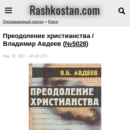
Rashkostan.com
Оппозиционный портал
»
Книги
Преодоление христианства /
Владимир Авдеев
(
№5028
)
May 30, 2017 - 00:48 UTC