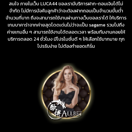
สนใจ ภายในเว็บ LUCA44 ของเรามีบริการฝาก-ถอนเงินได้ไม่
จำกัด ไม่มีการบังคับลูกค้าว่าจะต้องฝากถอนเป็นจำนวนขั้นต่ำ
จำนวนกี่บาท ถึงจะสามารถใช้งานผ่านทางเว็บของเราได้ ให้บริการ
เกมบาคาร่าจากค่ายสุดโดดเด่นไม่ว่าจะเป็น sagame รวมไปถึง
ค่ายเกมอื่น ๆ สามารถใช้งานได้ตลอดเวลา พร้อมทีมงานคอยให้
บริการตลอด 24 ชั่วโมง มีโปรโมชั่นดี ๆ ให้เลือกใช้มากมาย ทุก
โปรรับง่าย ไม่ต้องทำยอดเทิร์น