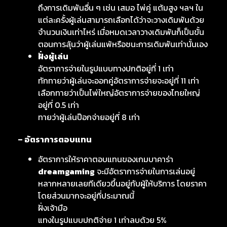
ถึงการเดิมพันอื่น ๆ เช่น เสมอ ไพ่คู่ แต้มสูง ฯลฯ ใน
แต่ละครั้งผู้เล่นสามารถเลือกได้ว่าจะวางเดิมพันด้วย
จำนวนเงินเท่าไหร่ เมื่อหมดเวลาวางเดิมพันก็เป็นขั้น
ตอนการลุ้นว่าผู้เล่นแพ้หรือชนะการเดิมพันเท่านั้นเอง
ฝั่งผู้เล่น
อัตราการจ่ายในรูปแบบทางปกติอยู่ที่ 1 เท่า
ทักทายว่าผู้เล่นจะออกคู่อัตราการจ่ายจะอยู่ที่ 11 เท่า
เลือกทายว่าเป็นไพ่ใหญ่อัตราการจ่ายของไทยใหญ่
อยู่ที่ 0.5 เท่า
ทายว่าผู้เล่นป๊อกจ่ายอยู่ที่ 8 เท่า
– อัตราการตอบแทน
อัตราการให้ราคาตอบแทนของเกมบาคาร่า
dreamgaming
จะมีอัตราการจ่ายในการเล่นอยู่
หลากหลายเลยทีเดียวขึ้นอยู่กับผู้ให้บริการ โดยราคา
โดยส่วนมากจะอยู่ที่ประมาณนี้
ฝั่งเจ้ามือ
แทงในรูปแบบปกติจ่าย 1 เท่าลบด้วย 5%