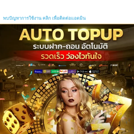
พบปัญหาการใช้งาน
คลิก
เพื่อติดต่อแอดมิน