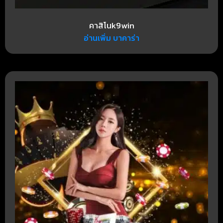
คาสิโนk9win
อ่านเพิ่ม บาคาร่า