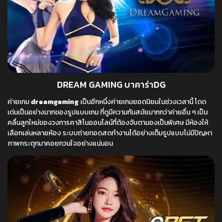
DREAM GAMING บาคาร่าDG
ค่ายเกม
dreamgaming
เป็นอีกหนึ่งค่ายเกมยอดนิยมในช่วงเวลานี้ โดด
เด่นเป็นอย่างมากของรูปแบบเกม ที่ดูมีความทันสมัยมากกว่าค่ายอื่น ๆ เป็น
คลื่นลูกใหม่ของวงการคาสิโนออนไลน์ที่ต้องจับตามองเป็นพิเศษ มีห้องให้
เลือกเล่นหลายห้อง ระบบถ่ายทอดสดทำงานได้อย่างเต็มรูปแบบไม่มีปัญหา
ภาพกระตุกมาคอยกวนใจอย่างแน่นอน