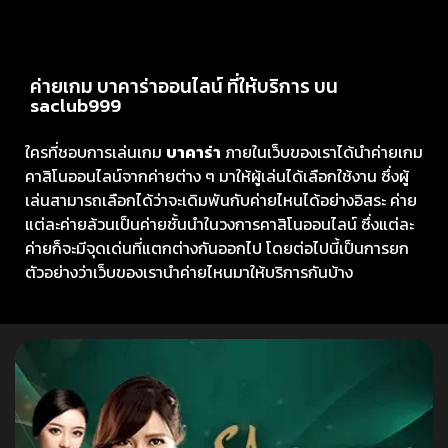
ค่ายเกม บาคาร่าออนไลน์ ที่ให้บริการ บน
saclub999
ใครที่ชอบการเล่นเกม
บาคาร่า
ภายในเว็บของเราได้นำค่ายเกม
คาสิโนออนไลน์จากค่ายต่าง ๆ มาให้ผู้เล่นได้เลือกใช้งาน ซึ่งผู้
เล่นสามารถเลือกได้ว่าจะเดิมพันกับค่ายไหนได้อย่างอิสระ ค่าย
แต่ละค่ายล้วนเป็นค่ายชั้นนำในวงการคาสิโนออนไลน์ ซึ่งแต่ละ
ค่ายก็จะมีจุดเด่นที่แตกต่างกันออกไป โดยต่อไปนี้เป็นการยก
ตัวอย่างว่าเว็บของเรานำค่ายไหนมาให้บริการกันบ้าง