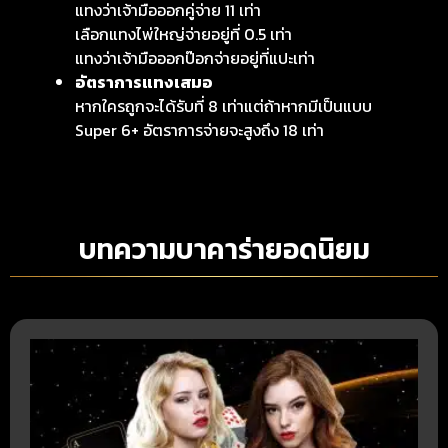
แทงว่าเจ้ามือออกคู่จ่าย 11 เท่า
เลือกแทงไพ่ใหญ่จ่ายอยู่ที่ 0.5 เท่า
แทงว่าเจ้ามือออกป๊อกจ่ายอยู่ที่แปะเท่า
อัตราการแทงเสมอ
หากใครถูกจะได้รับที่ 8 เท่าแต่ถ้าหากมีเป็นแบบ
Super 6+ อัตราการจ่ายจะสูงถึง 18 เท่า
บทความบาคาร่ายอดนิยม