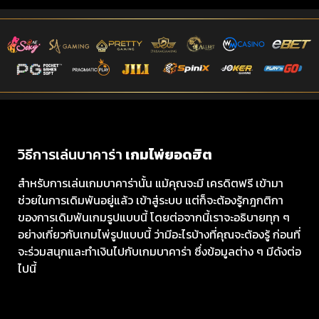
วิธีการเล่นบาคาร่า
เกมไพ่ยอดฮิต
สำหรับการเล่นเกมบาคาร่านั้น แม้คุณจะมี เครดิตฟรี เข้ามา
ช่วยในการเดิมพันอยู่แล้ว เข้าสู่ระบบ แต่ก็จะต้องรู้กฎกติกา
ของการเดิมพันเกมรูปแบบนี้ โดยต่อจากนี้เราจะอธิบายทุก ๆ
อย่างเกี่ยวกับเกมไพ่รูปแบบนี้ ว่ามีอะไรบ้างที่คุณจะต้องรู้ ก่อนที่
จะร่วมสนุกและทำเงินไปกับเกมบาคาร่า ซึ่งข้อมูลต่าง ๆ มีดังต่อ
ไปนี้