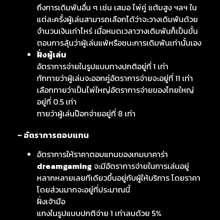
ถึงการเดิมพันอื่น ๆ เช่น เสมอ ไพ่คู่ แต้มสูง ฯลฯ ใน
แต่ละครั้งผู้เล่นสามารถเลือกได้ว่าจะวางเดิมพันด้วย
จำนวนเงินเท่าไหร่ เมื่อหมดเวลาวางเดิมพันก็เป็นขั้น
ตอนการลุ้นว่าผู้เล่นแพ้หรือชนะการเดิมพันเท่านั้นเอง
ฝั่งผู้เล่น
อัตราการจ่ายในรูปแบบทางปกติอยู่ที่ 1 เท่า
ทักทายว่าผู้เล่นจะออกคู่อัตราการจ่ายจะอยู่ที่ 11 เท่า
เลือกทายว่าเป็นไพ่ใหญ่อัตราการจ่ายของไทยใหญ่
อยู่ที่ 0.5 เท่า
ทายว่าผู้เล่นป๊อกจ่ายอยู่ที่ 8 เท่า
– อัตราการตอบแทน
อัตราการให้ราคาตอบแทนของเกมบาคาร่า
dreamgaming
จะมีอัตราการจ่ายในการเล่นอยู่
หลากหลายเลยทีเดียวขึ้นอยู่กับผู้ให้บริการ โดยราคา
โดยส่วนมากจะอยู่ที่ประมาณนี้
ฝั่งเจ้ามือ
แทงในรูปแบบปกติจ่าย 1 เท่าลบด้วย 5%