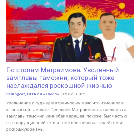
По стопам Матраимова. Уволенный
замглавы таможни, который тоже
наслаждался роскошной жизнью
Bellingcat, OCCRP и «Клооп»
-
09 июня 2021
Увольнение и суд над Матраимовым мало что изменили в
кыргызской таможне. Преемник Матраимова на должности
замглавы таможни Замирбек Карашев, похоже, был частью
его коррупционной сети и тоже обеспечивал своей семье
роскошную жизнь.