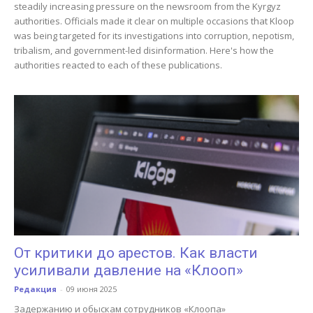
steadily increasing pressure on the newsroom from the Kyrgyz
authorities. Officials made it clear on multiple occasions that Kloop
was being targeted for its investigations into corruption, nepotism,
tribalism, and government-led disinformation. Here's how the
authorities reacted to each of these publications.
От критики до арестов. Как власти
усиливали давление на «Клооп»
Редакция
-
09 июня 2025
Задержанию и обыскам сотрудников «Клоопа»