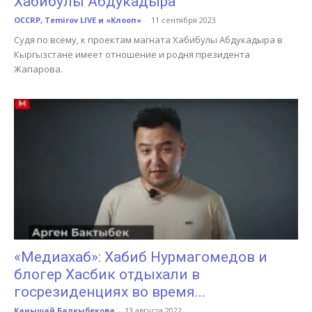
Хабибулы Абдукадыра
OCCRP, Temirov LIVE и «Клооп»
-
11 сентября 2023
Судя по всему, к проектам магната Хабибулы Абдукадыра в
Кыргызстане имеет отношение и родня президента
Жапарова.
«Медиахаб»: Хабиб Нурмагомедов и
блогер Хасбик отдыхали в
госрезиденциях во время...
Канышай Балкыбекова
-
13 августа 2022