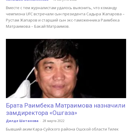
Вместе с тем журналистам удалось выяснить, что команду
чемпиона UFC встречали сын президента Садыра Жапарова –
Рустам Жапаров и старший сын экс-таможенника Раимбека
Матраимова – Бакай Матраимов.
Брата Раимбека Матраимова назначили
замдиректора «Ошгаза»
Дилде Шатанова
-
28 марта 2022
Бывший аким Кара-Суйского района Ошской области Тилек