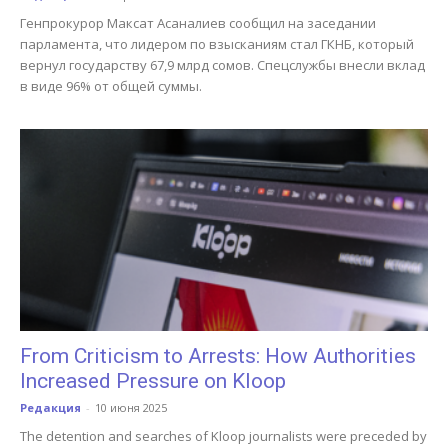
Генпрокурор Максат Асаналиев сообщил на заседании
парламента, что лидером по взысканиям стал ГКНБ, который
вернул государству 67,9 млрд сомов. Спецслужбы внесли вклад
в виде 96% от общей суммы.
From Criticism to Arrests: How Authorities
Increased Pressure on Kloop
Редакция
-
10 июня 2025
The detention and searches of Kloop journalists were preceded by