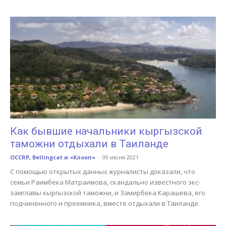
Как бывшие начальники кыргызской
таможни отдыхали в Таиланде
OCCRP, Bellingcat и «Клооп»
-
09 июня 2021
С помощью открытых данных журналисты доказали, что
семьи Раимбека Матраимова, скандально известного экс-
замглавы кыргызской таможни, и Замирбека Карашева, его
подчиненного и преемника, вместе отдыхали в Таиланде.