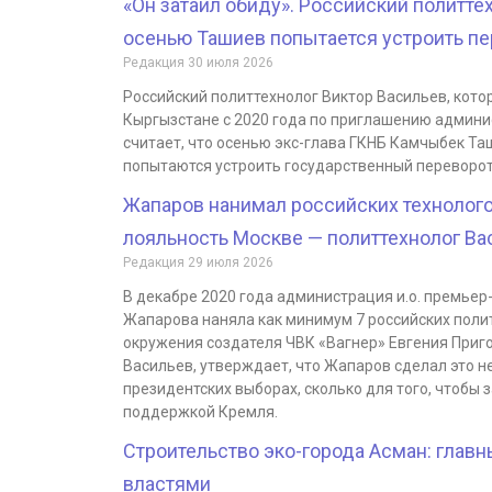
«Он затаил обиду». Российский политтех
осенью Ташиев попытается устроить п
Редакция
30 июля 2026
Российский политтехнолог Виктор Васильев, кото
Кыргызстане с 2020 года по приглашению админ
считает, что осенью экс-глава ГКНБ Камчыбек Та
попытаются устроить государственный переворот
Жапаров нанимал российских технолого
лояльность Москве — политтехнолог Ва
Редакция
29 июля 2026
В декабре 2020 года администрация и.о. премье
Жапарова наняла как минимум 7 российских полит
окружения создателя ЧВК «Вагнер» Евгения Приго
Васильев, утверждает, что Жапаров сделал это н
президентских выборах, сколько для того, чтобы 
поддержкой Кремля.
Строительство эко-города Асман: главн
властями