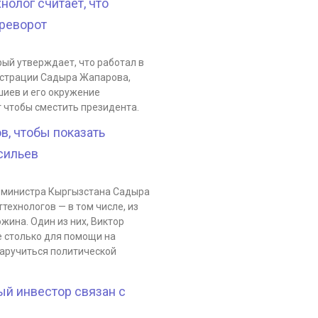
нолог считает, что
ереворот
рый утверждает, что работал в
истрации Садыра Жапарова,
шиев и его окружение
 чтобы сместить президента.
в, чтобы показать
сильев
р-министра Кыргызстана Садыра
технологов — в том числе, из
жина. Один из них, Виктор
е столько для помощи на
заручиться политической
ый инвестор связан с