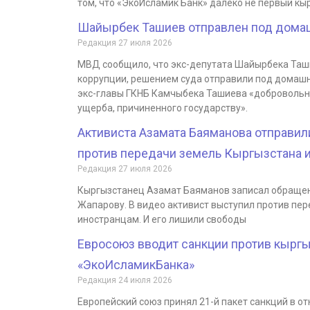
том, что «ЭкоИсламик Банк» далеко не первый кы
Шайырбек Ташиев отправлен под дома
Редакция
27 июля 2026
МВД сообщило, что экс-депутата Шайырбека Таши
коррупции, решением суда отправили под домашн
экс-главы ГКНБ Камчыбека Ташиева «добровольн
ущерба, причиненного государству».
Активиста Азамата Баяманова отправил
против передачи земель Кыргызстана 
Редакция
27 июля 2026
Кыргызстанец Азамат Баяманов записал обращен
Жапарову. В видео активист выступил против пе
иностранцам. И его лишили свободы
Евросоюз вводит санкции против кырг
«ЭкоИсламикБанка»
Редакция
24 июля 2026
Европейский союз принял 21-й пакет санкций в от