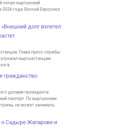
ий попал кыргызский
а 2026 года. Весной Евросоюз
: «Внешний долг взлетел
растет
зстанцев. Глава пресс-службы
 угрожал кыргызстанцам
олга.
ое гражданство
ющего делами президента
ий паспорт. По кыргызским
страны, не может занимать
 о Садыре Жапарове и