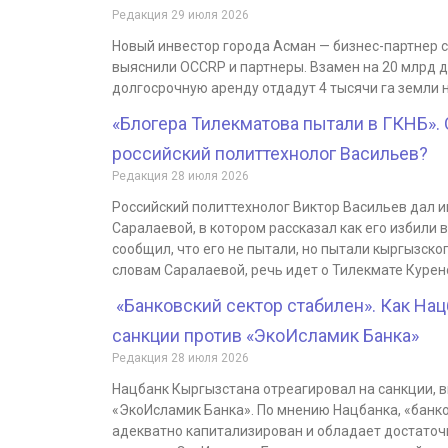
Редакция
29 июля 2026
Новый инвестор города Асман — бизнес-партнер 
выяснили OCCRP и партнеры. Взамен на 20 млрд д
долгосрочную аренду отдадут 4 тысячи га земли 
«Блогера Тилекматова пытали в ГКНБ». 
российский политтехнолог Васильев?
Редакция
28 июля 2026
Российский политтехнолог Виктор Васильев дал 
Саралаевой, в котором рассказал как его избили 
сообщил, что его не пытали, но пытали кыргызско
словам Саралаевой, речь идет о Тилекмате Курен
«Банковский сектор стабилен». Как Нац
санкции против «ЭкоИсламик Банка»
Редакция
28 июля 2026
Нацбанк Кыргызстана отреагировал на санкции, 
«ЭкоИсламик Банка». По мнению Нацбанка, «банко
адекватно капитализирован и обладает достаточ