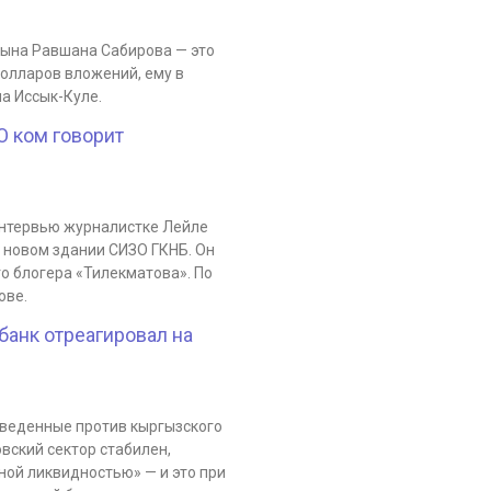
сына Равшана Сабирова — это
олларов вложений, ему в
на Иссык-Куле.
О ком говорит
интервью журналистке Лейле
в новом здании СИЗО ГКНБ. Он
го блогера «Тилекматова». По
ове.
банк отреагировал на
введенные против кыргызского
вский сектор стабилен,
ной ликвидностью» — и это при