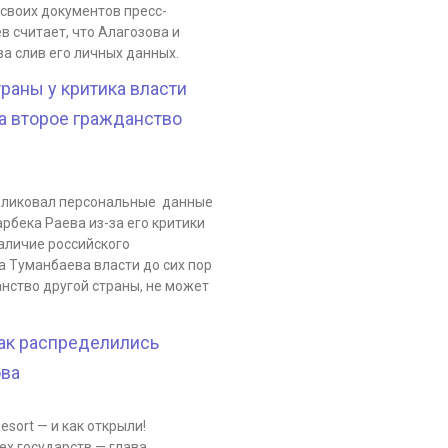
своих документов пресс-
 считает, что Алагозова и
а слив его личных данных.
раны у критика власти
 а второе гражданство
убликовал персональные данные
рбека Раева из-за его критики
наличие российского
 Туманбаева власти до сих пор
нство другой страны, не может
Как распределились
ова
esort — и как открыли!
х государств — глава