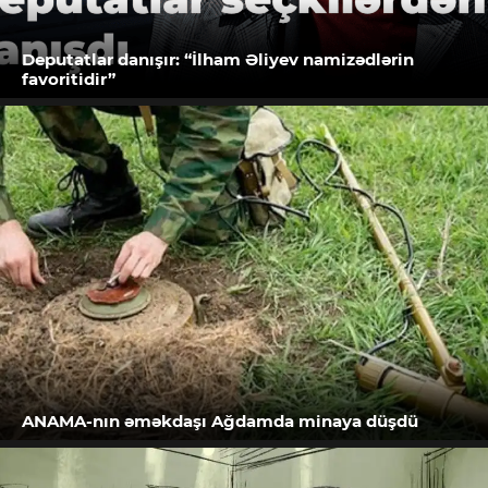
Deputatlar danışır: “İlham Əliyev namizədlərin
favoritidir”
ANAMA-nın əməkdaşı Ağdamda minaya düşdü