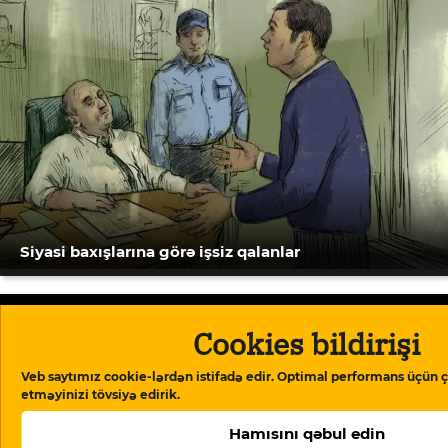
Siyasi baxışlarına görə işsiz qalanlar
Cookies bildirişi
Facebook
Instagram
Veb saytımız cookie-lərdən istifadə edir. Optimal performans üçün ç
etməyinizi tövsiyə edirik.
YouTube
Hamısını qəbul edin
info@meydan.tv