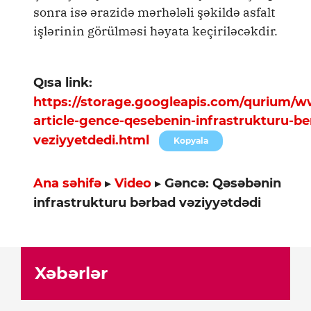
sonra isə ərazidə mərhələli şəkildə asfalt
işlərinin görülməsi həyata keçiriləcəkdir.
Qısa link:
https://storage.googleapis.com/qurium/
article-gence-qesebenin-infrastrukturu-be
veziyyetdedi.html
Kopyala
Ana səhifə
▸
Video
▸
Gəncə: Qəsəbənin
infrastrukturu bərbad vəziyyətdədi
Xəbərlər