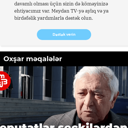
davamlı olması üçün sizin də köməyinizə
ehtiyacımız var. Meydan TV-yə aylıq və ya
birdəfəlik yardımlarla dəstək olun.
Dəstək verin
Oxşar məqalələr