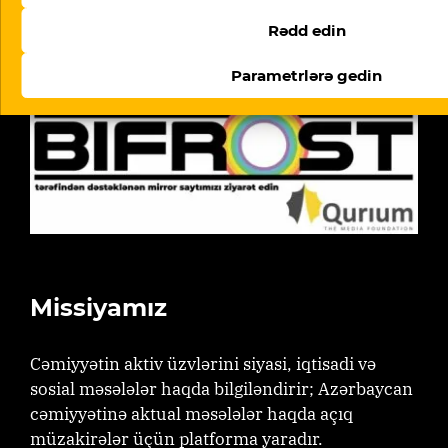
Telegram
Rədd edin
(Bifrost-T tərəfindən dəstəklənir)
Parametrlərə gedin
Missiyamız
Cəmiyyətin aktiv üzvlərini siyasi, iqtisadi və
sosial məsələlər haqda bilgiləndirir; Azərbaycan
cəmiyyətinə aktual məsələlər haqda açıq
müzakirələr üçün platforma yaradır.