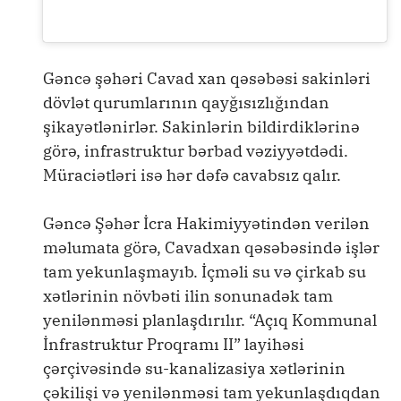
Gəncə şəhəri Cavad xan qəsəbəsi sakinləri
dövlət qurumlarının qayğısızlığından
şikayətlənirlər. Sakinlərin bildirdiklərinə
görə, infrastruktur bərbad vəziyyətdədi.
Müraciətləri isə hər dəfə cavabsız qalır.
Gəncə Şəhər İcra Hakimiyyətindən verilən
məlumata görə, Cavadxan qəsəbəsində işlər
tam yekunlaşmayıb. İçməli su və çirkab su
xətlərinin növbəti ilin sonunadək tam
yenilənməsi planlaşdırılır. “Açıq Kommunal
İnfrastruktur Proqramı II” layihəsi
çərçivəsində su-kanalizasiya xətlərinin
çəkilişi və yenilənməsi tam yekunlaşdıqdan