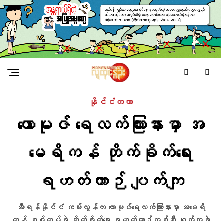
နိုင်ငံတကာ
ဟောမုဇ် ရေလက်ကြားနားမှာ အ
မေရိကန် တိုက်ခိုက်ရေး
ရဟတ်ယာဉ် ပျက်ကျ
အီရန်နိုင်ငံ ကမ်းလွန်က ဟောမုဇ်ရေလက်ကြားနားမှာ အမေရိ
ကန် စစ်တပ်ရဲ့ တိုက်ခိုက်ရေး ရဟတ်ယာဉ်တစ်စီး ပျက်ကျခဲ့