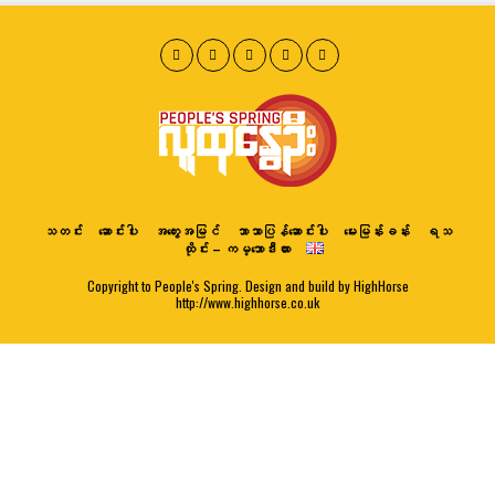
သတင်း
ဆောင်းပါး
အတွေးအမြင်
ဘာသာပြန်ဆောင်းပါး
မေးမြန်းခန်း
ရသ
ထိုင်း – ကမ္ဘောဒီးယား
Copyright to People's Spring. Design and build by HighHorse
http://www.highhorse.co.uk