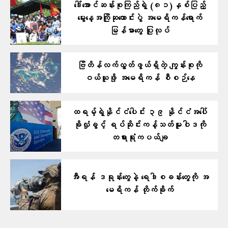
ဒေါ်အောင်ဆန်းစုကြည်ရဲ့ (၈၁)နှစ်ပြည့်
မွေးနေ့အကြိုဆုတောင်းပွဲ အမေရိကန်ရောက်
မြန်မာတွေ ပြုလုပ်
ဗြိတိန်လက်လွှတ်ဖွယ်ရှိတဲ့ ကျွန်းစုကို
ဝယ်ယူဖို့ အမေရိကန် စီစဉ်နေ
ထရမ့်ရဲ့နိုင်ငံ​ပေါင်း ၃၉ နိုင်ငံအပေါ်
ခိုလှုံခွင့် ရပ်ဆိုင်းကန့်သတ်မူဝါဒကို
တရားရုံးကပယ်ချ
အီရန် ဒရုန်းတွေနဲ့ ရေဒါစခန်းတွေကို အ
မေရိကန် တိုက်ခိုက်