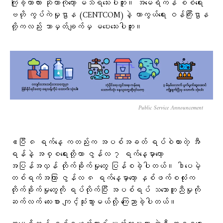
ကြုံခဲ့တာလား ဆိုတာကိုတော့ မသိရသေးပါဘူး။ အမေရိကန် စစ်ရေး
ဗဟို ကွပ်ကဲမှုဌာန (CENTCOM)နဲ့ ကာကွယ်ရေး ဝန်ကြီးဌာန
တို့ကလည်း ဘာမှတ်ချက်မှ မပေးသေးပါဘူး။
Public Service Announcement
ဧပြီ ၈ ရက်နေ့ ကတည်းက အပစ်အခတ် ရပ်စဲထားတဲ့ အီ
ရန်နဲ့ အစ္စရေးတို့ဟာ ဇွန်လ ၇ ရက်နေ့မှာတော့
အပြန်အလှန် တိုက်ခိုက်မှုတွေ ပြန်စခဲ့ပါတယ်။ ဒါပေမဲ့
တစ်ရက်အကြာ ဇွန်လ ၈ ရက်နေ့မှာတော့ နှစ်ဖက်စလုံးက
တိုက်ခိုက်မှုတွေကို ရပ်လိုက်ပြီး အပစ်ရပ် သဘောတူညီမှုကို
ဆက်လက် လေးစား ကျင့်သုံးသွားမယ်လို့ ကြေညာခဲ့ပါတယ်။