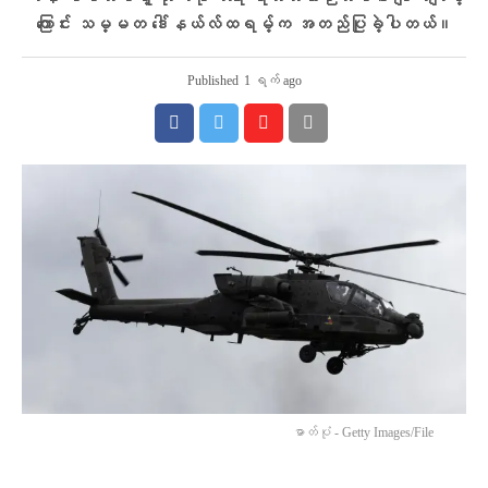
ကြောင်း သမ္မတ ဒေါ်နယ်လ်ထရမ့်က အတည်ပြုခဲ့ပါတယ်။
Published
1 ရက် ago
ဓာတ်ပုံ - Getty Images/File