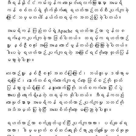
အီရန်နိုင်ငံ ကမ်းလွန်က ဟောမုဇ်ရေလက်ကြားနားမှာ အမေရိ
ကန် စစ်တပ်ရဲ့ တိုက်ခိုက်ရေး ရဟတ်ယာဉ်တစ်စီး ပျက်ကျခဲ့
ကြောင်း သမ္မတ ဒေါ်နယ်လ်ထရမ့်က အတည်ပြုခဲ့ပါတယ်။
အမေရိကန် ကြည်းတပ်ရဲ့ Apache ရဟတ်ယာဉ်ဟာ ဇွန်လ ၈
ရက်နေ့က ပျက်ကျခဲ့တာ ဖြစ်ပါတယ်။ ထရမ့်က ရဟတ်ယာဉ်
မှူး နှစ်ဦးစလုံး အခြေအနေ ကောင်းမွန်တယ်လို့ ပြောကြားခဲ့ပါတယ်။
ဒါပေမဲ့ ရဟတ်ယာဉ် ပျက်ကျရတဲ့ အကြောင်းရင်းကိုတော့ ထုတ်ပြန်
မသွားခဲ့ပါဘူး။
လေယာဉ်မှူး နှစ်ဦးစလုံး အဆင်ပြေကြောင်း၊ ဘယ်သူမှ ဒဏ်ရာမ
ရကြောင်း၊ နောက်တစ်ရက်လောက်ကျရင်တော့ ဖြစ်စဉ်ကို ထုတ်
ပြန်သွားဖွယ်ရှိကြောင်း နယူးယောက်မြို့ကို ဘတ်စကက်ဘော ပြိုင်ပွဲ
အားပေးဖို့ ရောက်ရှိနေတဲ့ ထရမ့်က ဆိုပါတယ်။ အီရန်ကလည်း
ဟောမုဇ်နားမှာ အမေရိကန် ရဟတ်ယာဉ် ပျက်ကျမှု သတင်းကို
အသိအမှတ် ပြုခဲ့ပြီး အသေးစိတ်ကိုတော့ မကြေညာခဲ့ပါဘူး။
ရဟတ်ယာဉ်ဟာ စက်ချွတ်ယွင်းပြီး ပျက်ကျတာလား၊ ပစ်ချခံရ
တာလား၊ ဒါမှမဟုတ် စစ်ဆင်ရေးဆိုင်ရာ ချွတ်ချော်မှု တစ်ခုခု