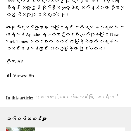
အမေရိကန် စစ်ရဟတ်ယာဉ် ပျက်ကျမှုဟာ အဲဒီ အစ္စရေး-
အီရန် တကျော့ပြန် တိုက်ခိုက်မှုတွေနဲ့ရော ဆက်နွှယ်သလား ဆိုတာကို
လည်း တိတိကျကျ မသိရသေးပါဘူး။
ဟောမုဇ်ရေလက်ကြားနားမှာ အကြောင်းရင်း အတိအကျ မသိရသေးဘဲ အ
မေရိကန် Apache ရဟတ်ယာဉ်တစ်စီး ပျက်ကျခဲ့ကြောင်း New
York Times သတင်းစာက စတင် ဖော်ပြခဲ့တဲ့နောက် ထရမ့်က
သတင်းမှန်ကန်ကြောင်း အတည်ပြုခဲ့တာ ဖြစ်ပါတယ်။
ကိုးကား: AP
Views:
86
,
,
ရဟတ်ယာဉ်
ဟောမုဇ်ရေလက်ကြား
အမေရိကန်
In this article:
ဆက်စပ်သတင်းများ